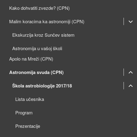
Kako dohvatiti zvezde? (CPN)
expan
Malim koracima ka astronomiji (CPN)
child
Ekskurzija kroz Sunčev sistem
menu
Astronomija u vašoj školi
Apolo na Mreži (CPN)
expan
Astronomija svuda (CPN)
child
expan
expan
Škola astrobiologije 2017/18
menu
child
child
Lista učesnika
menu
menu
Program
Prezentacije