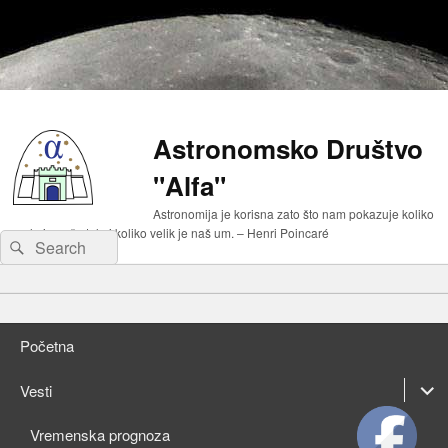
Astronomsko Društvo
"Alfa"
Astronomija je korisna zato što nam pokazuje koliko
malo je naše telo i koliko velik je naš um. – Henri Poincaré
Search
Search
for:
Primary
Skip
menu
to
Skip
primary
to
Početna
content
secondary
content
expan
Vesti
child
expan
Vremenska prognoza
menu