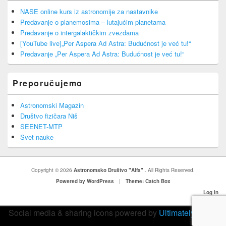
NASE online kurs iz astronomije za nastavnike
Predavanje o planemosima – lutajućim planetama
Predavanje o intergalaktičkim zvezdama
[YouTube live]„Per Aspera Ad Astra: Budućnost je već tu!“
Predavanje „Per Aspera Ad Astra: Budućnost je već tu!“
Preporučujemo
Astronomski Magazin
Društvo fizičara Niš
SEENET-MTP
Svet nauke
Copyright © 2026
Astronomsko Društvo "Alfa"
. All Rights Reserved.
Powered by WordPress
|
Theme: Catch Box
Log in
Social media & sharing icons powered by
UltimatelySocial