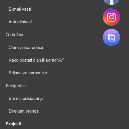
child
E-mail vesti
menu
Astro linkovi
O društvu
expan
Članovi i saradnici
child
Kako postati član ili saradnik?
menu
Prijava za saradnike
Fotografije
expan
Snimci predavanja
child
Direktan prenos
menu
Projekti