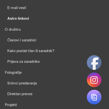
child
E-mail vesti
menu
Astro linkovi
O društvu
expan
Članovi i saradnici
child
Kako postati član ili saradnik?
menu
Prijava za saradnike
Fotografije
expan
Snimci predavanja
child
Direktan prenos
menu
Projekti