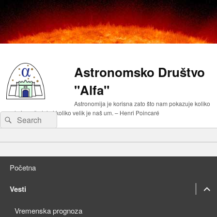
Astronomsko Društvo
"Alfa"
Astronomija je korisna zato što nam pokazuje koliko
malo je naše telo i koliko velik je naš um. – Henri Poincaré
Search
Search
for:
Primary
Skip
menu
to
Skip
primary
to
Početna
content
secondary
content
expan
Vesti
child
expan
Vremenska prognoza
menu