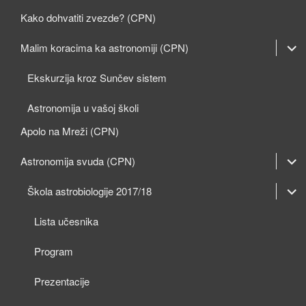
Kako dohvatiti zvezde? (CPN)
expan
Malim koracima ka astronomiji (CPN)
child
Ekskurzija kroz Sunčev sistem
menu
Astronomija u vašoj školi
Apolo na Mreži (CPN)
expan
Astronomija svuda (CPN)
child
expan
expan
Škola astrobiologije 2017/18
menu
child
child
Lista učesnika
menu
menu
Program
Prezentacije