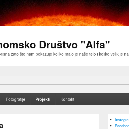
nomsko Društvo "Alfa"
risna zato što nam pokazuje koliko malo je naše telo i koliko velik je 
Fotografije
Projekti
Kontakt
Primary
Instagr
Sidebar
a
Faceboo
Widget