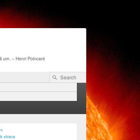
naš um. – Henri Poincaré
Search
Search
for:
am
k strana