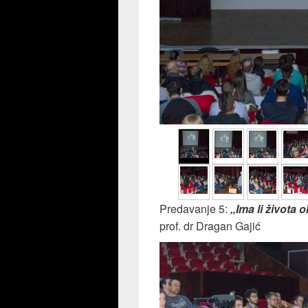
Predavanje 5:
„Ima li života
prof. dr Dragan Gajić