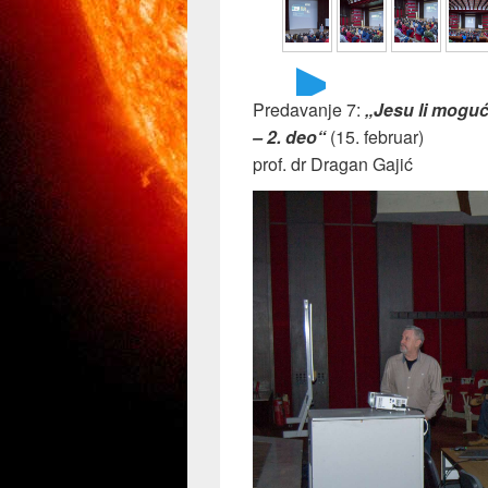
►
Predavanje 7:
„Jesu li mogući 
– 2. deo“
(15. februar)
prof. dr Dragan Gajić