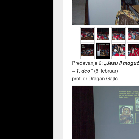
Predavanje 6:
„Jesu li mogući 
– 1. deo“
(8. februar)
prof. dr Dragan Gajić