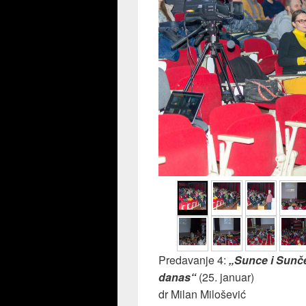
Predavanje 4:
„Sunce i Sunč
danas“
(25. januar)
dr Milan Milošević