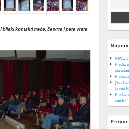
bliski kontakti treće, četvrte i pete vrste
Najnovi
NASE onl
Predava
planeta
Predava
[YouTub
je već tu
Predava
već tu!“
Prepo