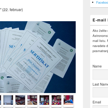
Area
Faceboo
“
(22. februar)
E-mail 
Ako želite 
Astronomsk
mail listu.
navedete d
posmatranj
Name
Last Nam
Email