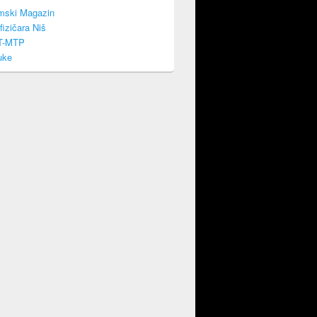
mski Magazin
fizičara Niš
T-MTP
uke