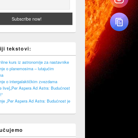
ji tekstovi:
ine kurs iz astronomije za nastavnike
nje o planemosima – lutajućim
ma
nje o intergalaktičkim zvezdama
e live]„Per Aspera Ad Astra: Budućnost
!“
nje „Per Aspera Ad Astra: Budućnost je
ručujemo