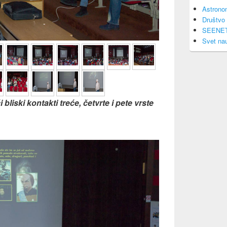
Astrono
Društvo 
SEENE
Svet na
bliski kontakti treće, četvrte i pete vrste