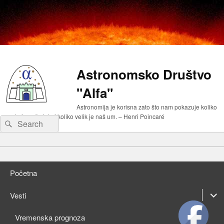
Astronomsko Društvo
"Alfa"
Astronomija je korisna zato što nam pokazuje koliko
malo je naše telo i koliko velik je naš um. – Henri Poincaré
Search
Search
for:
Primary
Skip
menu
to
Skip
primary
to
Početna
content
secondary
content
expan
Vesti
child
expan
Vremenska prognoza
menu