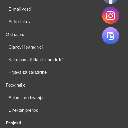
child
E-mail vesti
menu
Astro linkovi
O društvu
expan
Članovi i saradnici
child
Kako postati član ili saradnik?
menu
Prijava za saradnike
Fotografije
expan
Snimci predavanja
child
Direktan prenos
menu
Projekti