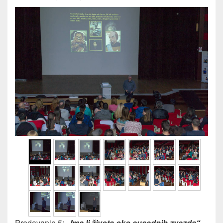
Predavanje 5:
„Ima li života oko susednih zvezda“