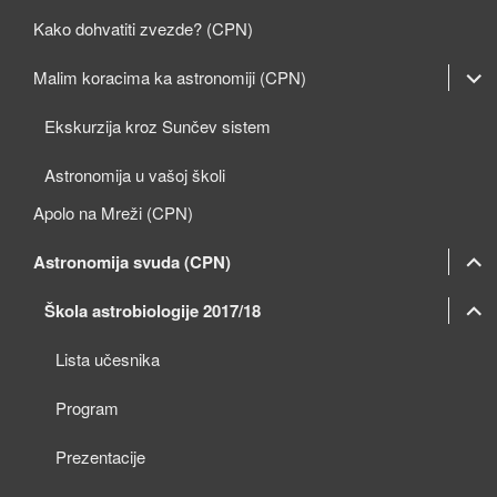
Kako dohvatiti zvezde? (CPN)
expan
Malim koracima ka astronomiji (CPN)
child
Ekskurzija kroz Sunčev sistem
menu
Astronomija u vašoj školi
Apolo na Mreži (CPN)
expan
Astronomija svuda (CPN)
child
expan
expan
Škola astrobiologije 2017/18
menu
child
child
Lista učesnika
menu
menu
Program
Prezentacije