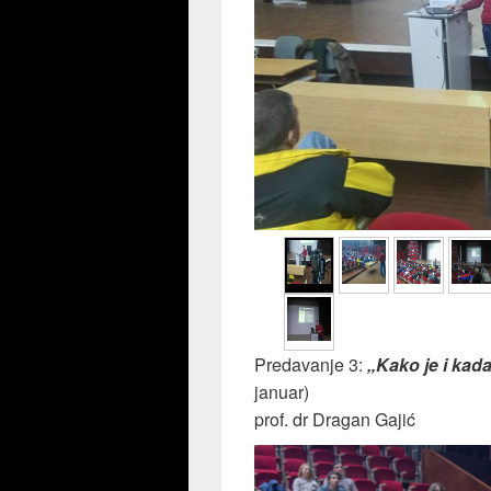
Predavanje 3:
„Kako je i kada
januar)
prof. dr Dragan Gajić