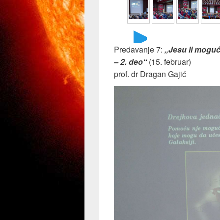
►
Predavanje 7:
„Jesu li mogući 
– 2. deo“
(15. februar)
prof. dr Dragan Gajić