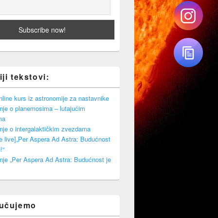
ji tekstovi:
ine kurs iz astronomije za nastavnike
nje o planemosima – lutajućim
ma
nje o intergalaktičkim zvezdama
e live]„Per Aspera Ad Astra: Budućnost
!“
nje „Per Aspera Ad Astra: Budućnost je
ručujemo