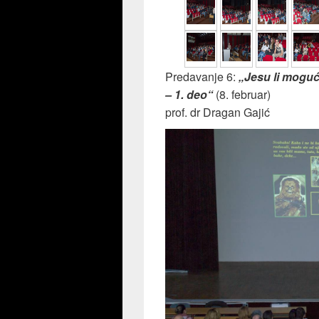
Predavanje 6:
„Jesu li mogući 
– 1. deo“
(8. februar)
prof. dr Dragan Gajić