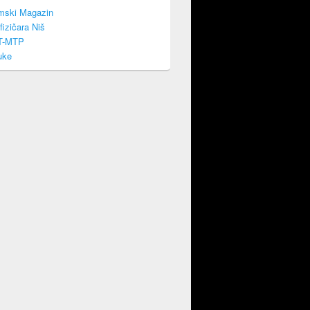
mski Magazin
fizičara Niš
T-MTP
uke