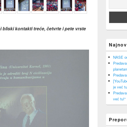
bliski kontakti treće, četvrte i pete vrste
Najnovi
NASE onl
Predava
planeta
Predava
[YouTub
je već tu
Predava
već tu!“
Prepo