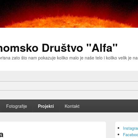
nomsko Društvo "Alfa"
risna zato što nam pokazuje koliko malo je naše telo i koliko velik je 
Fotografije
Projekti
Kontakt
Primary
Instagr
Sidebar
a
Faceboo
Widget