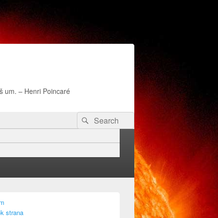
naš um. – Henri Poincaré
Search
Search
for:
am
k strana