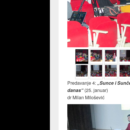
Predavanje 4:
„Sunce i Sunč
danas“
(25. januar)
dr Milan Milošević