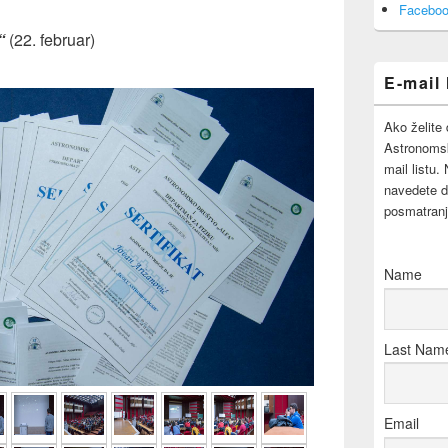
Area
Faceboo
“
(22. februar)
E-mail 
Ako želite 
Astronomsk
mail listu.
navedete d
posmatranj
Name
Last Nam
Email