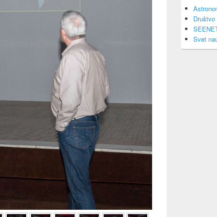
Astrono
Društvo 
SEENE
Svet na