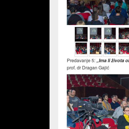
Predavanje 5:
„Ima li života
prof. dr Dragan Gajić