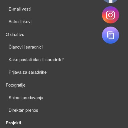
child
E-mail vesti
menu
Astro linkovi
O društvu
expan
Članovi i saradnici
child
Kako postati član ili saradnik?
menu
Prijava za saradnike
Fotografije
expan
Snimci predavanja
child
Direktan prenos
menu
Projekti