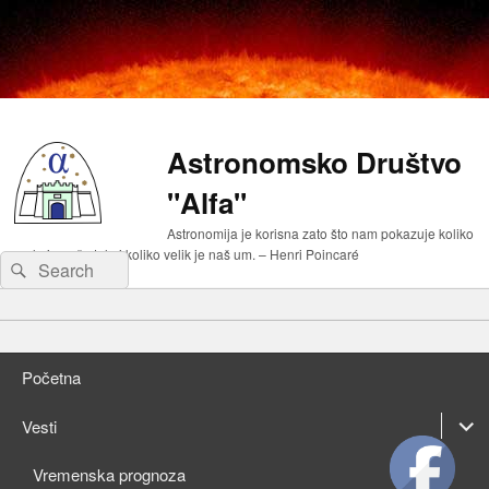
Astronomsko Društvo
"Alfa"
Astronomija je korisna zato što nam pokazuje koliko
malo je naše telo i koliko velik je naš um. – Henri Poincaré
Search
Search
for:
Primary
Skip
menu
to
Skip
primary
to
Početna
content
secondary
content
expan
Vesti
child
expan
Vremenska prognoza
menu