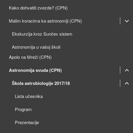
Kako dohvatiti zvezde? (CPN)
expan
Malim koracima ka astronomiji (CPN)
child
Ekskurzija kroz Sunčev sistem
menu
Astronomija u vašoj školi
Apolo na Mreži (CPN)
expan
Astronomija svuda (CPN)
child
expan
expan
Škola astrobiologije 2017/18
menu
child
child
Lista učesnika
menu
menu
Program
Prezentacije