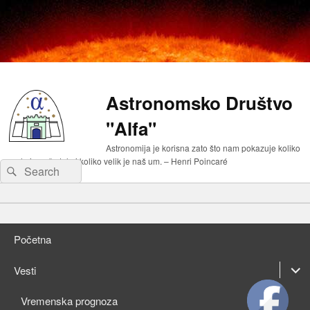
Astronomsko Društvo
"Alfa"
Astronomija je korisna zato što nam pokazuje koliko
malo je naše telo i koliko velik je naš um. – Henri Poincaré
Search
Search
for:
Primary
Skip
menu
to
Skip
primary
to
Početna
content
secondary
content
expan
Vesti
child
expan
Vremenska prognoza
menu