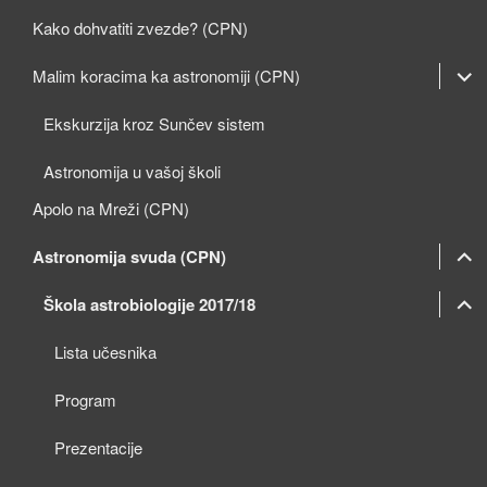
Kako dohvatiti zvezde? (CPN)
expan
Malim koracima ka astronomiji (CPN)
child
Ekskurzija kroz Sunčev sistem
menu
Astronomija u vašoj školi
Apolo na Mreži (CPN)
expan
Astronomija svuda (CPN)
child
expan
expan
Škola astrobiologije 2017/18
menu
child
child
Lista učesnika
menu
menu
Program
Prezentacije