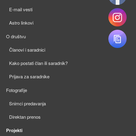
child
E-mail vesti
menu
Astro linkovi
O društvu
expan
Članovi i saradnici
child
Kako postati član ili saradnik?
menu
Prijava za saradnike
Fotografije
expan
Snimci predavanja
child
Direktan prenos
menu
Projekti