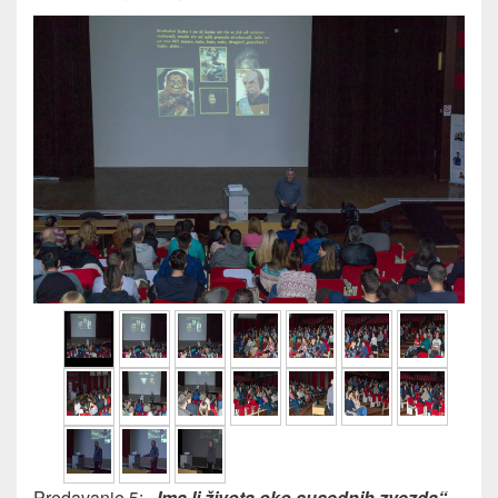
Predavanje 5:
„Ima li života oko susednih zvezda“