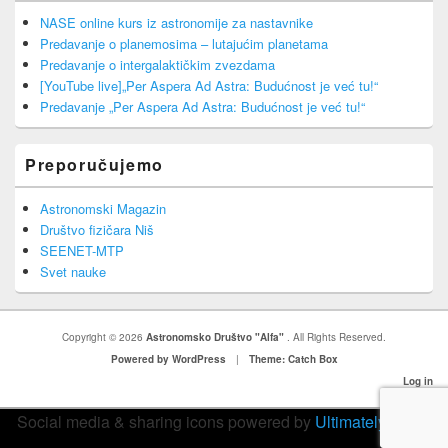
NASE online kurs iz astronomije za nastavnike
Predavanje o planemosima – lutajućim planetama
Predavanje o intergalaktičkim zvezdama
[YouTube live]„Per Aspera Ad Astra: Budućnost je već tu!“
Predavanje „Per Aspera Ad Astra: Budućnost je već tu!“
Preporučujemo
Astronomski Magazin
Društvo fizičara Niš
SEENET-MTP
Svet nauke
Copyright © 2026
Astronomsko Društvo "Alfa"
. All Rights Reserved.
Powered by WordPress
|
Theme: Catch Box
Log in
Social media & sharing icons powered by
UltimatelySocial