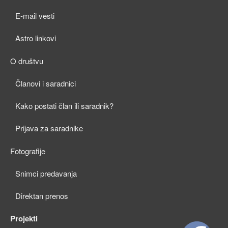
child
E-mail vesti
menu
Astro linkovi
O društvu
expan
Članovi i saradnici
child
Kako postati član ili saradnik?
menu
Prijava za saradnike
Fotografije
expan
Snimci predavanja
child
Direktan prenos
menu
Projekti