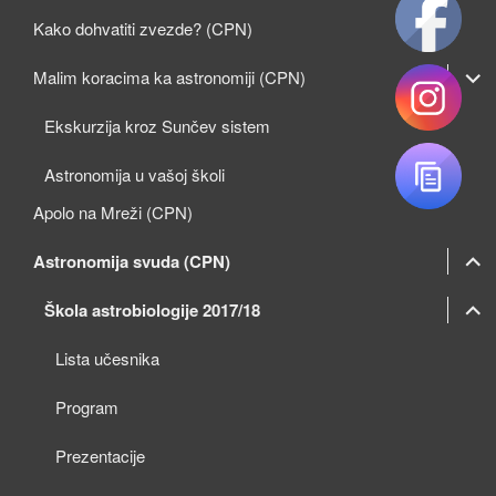
Kako dohvatiti zvezde? (CPN)
expan
Malim koracima ka astronomiji (CPN)
child
Ekskurzija kroz Sunčev sistem
menu
Astronomija u vašoj školi
Apolo na Mreži (CPN)
expan
Astronomija svuda (CPN)
child
expan
expan
Škola astrobiologije 2017/18
menu
child
child
Lista učesnika
menu
menu
Program
Prezentacije