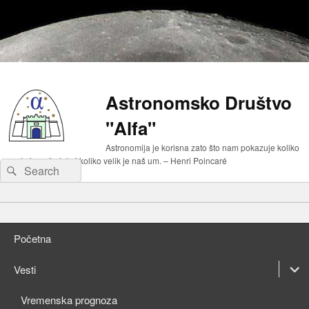
Astronomsko Društvo
"Alfa"
Astronomija je korisna zato što nam pokazuje koliko
malo je naše telo i koliko velik je naš um. – Henri Poincaré
Search
Search
for:
Primary
Skip
menu
to
Skip
primary
to
Početna
content
secondary
content
expan
Vesti
child
expan
Vremenska prognoza
menu