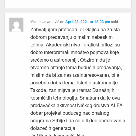
Miomir Jovanović
on
April 28, 2021 at 12:03 pm
said:
Zahvaljujem profesoru dr Gajiću na zaista
dobrom predavanju o malim nebeskim
telima. Akademski nivo i grafički prilozi su
dobro interpretirali mnoštvo pojmova koje
srećemo u astronomiji. Obzirom da je
otvoreno pitanje tema budućih predavanja,
mislim da bi za nas (zainteresovane), bila
posebno dobra tema: Istorije astronomije.
Takođe, zanimljiva je i tema: Današnjih
kosmičkih tehnologija. Smatram da je ova
predavačka aktivnost Niškog društva ALFA
dobar projekat budućeg nacionalnog
programa Srbije i da će biti deo obrazovanja
dolazećih generacija.
Dr Miomir Jovanović, Niš