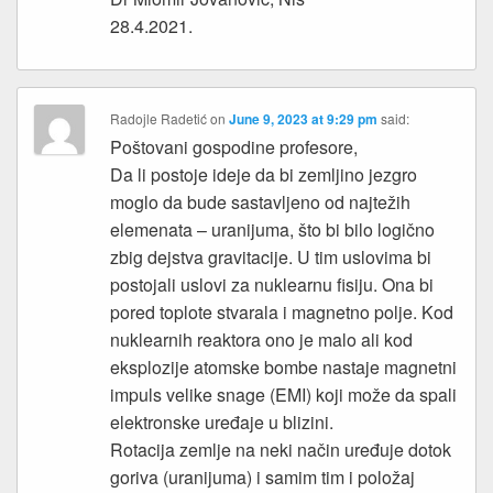
28.4.2021.
Radojle Radetić
on
June 9, 2023 at 9:29 pm
said:
Poštovani gospodine profesore,
Da li postoje ideje da bi zemljino jezgro
moglo da bude sastavljeno od najtežih
elemenata – uranijuma, što bi bilo logično
zbig dejstva gravitacije. U tim uslovima bi
postojali uslovi za nuklearnu fisiju. Ona bi
pored toplote stvarala i magnetno polje. Kod
nuklearnih reaktora ono je malo ali kod
eksplozije atomske bombe nastaje magnetni
impuls velike snage (EMI) koji može da spali
elektronske uređaje u blizini.
Rotacija zemlje na neki način uređuje dotok
goriva (uranijuma) i samim tim i položaj