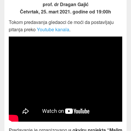
prof. dr Dragan Gajić
Četvrtak, 25. mart 2021. godine od 19:00h
Tokom predavanja gledaoci će moći da postavljaju
pitanja preko
Youtube kanala
.
Predavanje je organizovano
u okviru projekta “Malim