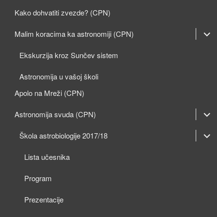
Kako dohvatiti zvezde? (CPN)
expan
Malim koracima ka astronomiji (CPN)
child
Ekskurzija kroz Sunčev sistem
menu
Astronomija u vašoj školi
Apolo na Mreži (CPN)
expan
Astronomija svuda (CPN)
child
expan
expan
Škola astrobiologije 2017/18
menu
child
child
Lista učesnika
menu
menu
Program
Prezentacije