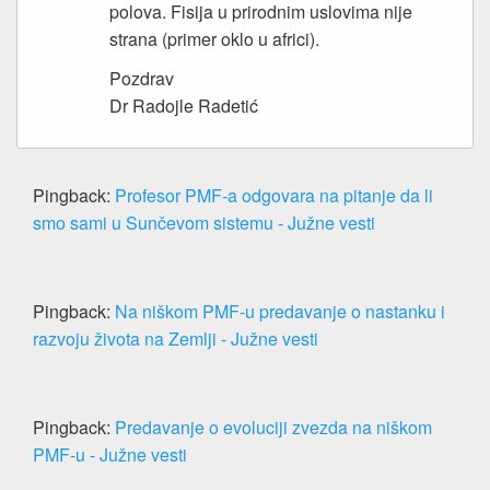
polova. Fisija u prirodnim uslovima nije
strana (primer oklo u africi).
Pozdrav
Dr Radojle Radetić
Pingback:
Profesor PMF-a odgovara na pitanje da li
smo sami u Sunčevom sistemu - Južne vesti
Pingback:
Na niškom PMF-u predavanje o nastanku i
razvoju života na Zemlji - Južne vesti
Pingback:
Predavanje o evoluciji zvezda na niškom
PMF-u - Južne vesti