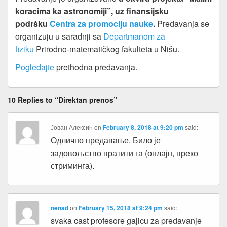
koracima ka astronomiji”, uz finansijsku
podršku
Centra za promociju nauke
.
Predavanja se
organizuju u saradnji sa
Departmanom za
fiziku
Prirodno-matematičkog fakulteta u Nišu.
Pogledajte
prethodna predavanja.
10 Replies to “Direktan prenos”
Јован Алексић
on
February 8, 2018 at 9:20 pm
said:
Одлично предавање. Било је
задовољство пратити га (онлајн, преко
стриминга).
nenad
on
February 15, 2018 at 9:24 pm
said:
svaka cast profesore gajicu za predavanje