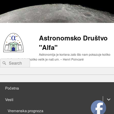
Astronomsko Društvo
"Alfa"
Astronomija je korisna zato što nam pokazuje koliko
malo je naše telo i koliko velik je naš um. – Henri Poincaré
Search
Search
for:
Primary
Skip
menu
to
Skip
primary
to
Početna
content
secondary
content
expan
Vesti
child
expan
Vremenska prognoza
menu