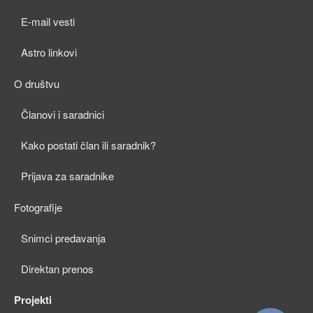
child
E-mail vesti
menu
Astro linkovi
O društvu
expan
Članovi i saradnici
child
Kako postati član ili saradnik?
menu
Prijava za saradnike
Fotografije
expan
Snimci predavanja
child
Direktan prenos
menu
Projekti