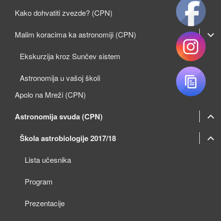
Kako dohvatiti zvezde? (CPN)
expan
Malim koracima ka astronomiji (CPN)
child
Ekskurzija kroz Sunčev sistem
menu
Astronomija u vašoj školi
Apolo na Mreži (CPN)
expan
Astronomija svuda (CPN)
child
expan
expan
Škola astrobiologije 2017/18
menu
child
child
Lista učesnika
menu
menu
Program
Prezentacije