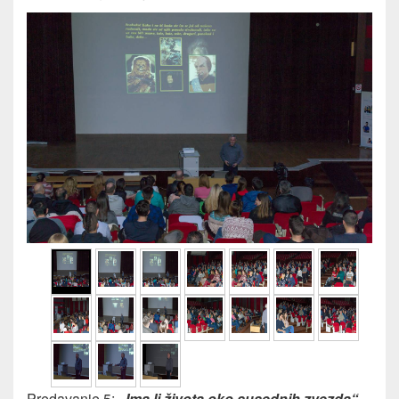
Predavanje 5:
„Ima li života oko susednih zvezda“