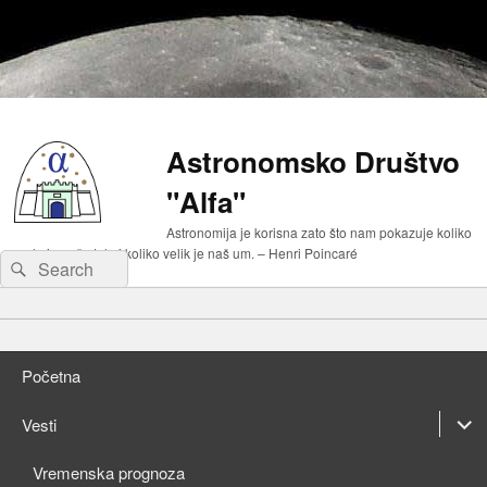
Astronomsko Društvo
"Alfa"
Astronomija je korisna zato što nam pokazuje koliko
malo je naše telo i koliko velik je naš um. – Henri Poincaré
Search
Search
for:
Primary
Skip
menu
to
Skip
primary
to
Početna
content
secondary
content
expan
Vesti
child
expan
Vremenska prognoza
menu