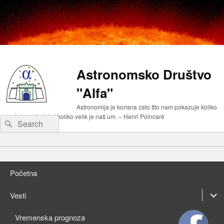
Astronomsko Društvo
"Alfa"
Astronomija je korisna zato što nam pokazuje koliko
malo je naše telo i koliko velik je naš um. – Henri Poincaré
Search
Search
for:
Primary
Skip
menu
to
Skip
primary
to
Početna
content
secondary
content
expan
Vesti
child
expan
Vremenska prognoza
menu