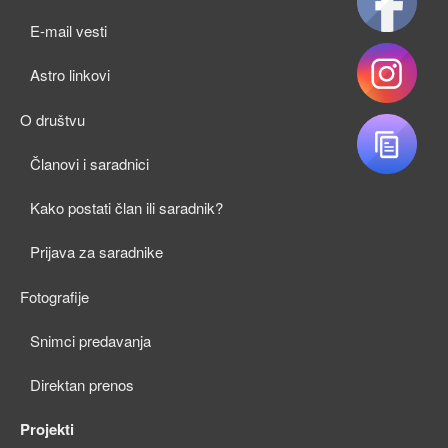
child
E-mail vesti
menu
Astro linkovi
O društvu
expan
Članovi i saradnici
child
Kako postati član ili saradnik?
menu
Prijava za saradnike
Fotografije
expan
Snimci predavanja
child
Direktan prenos
menu
Projekti