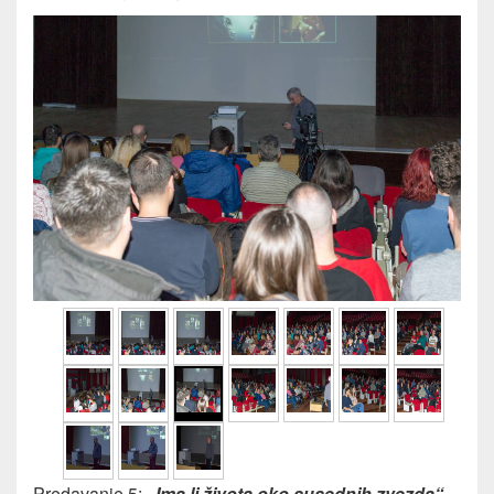
Predavanje 5:
„Ima li života oko susednih zvezda“