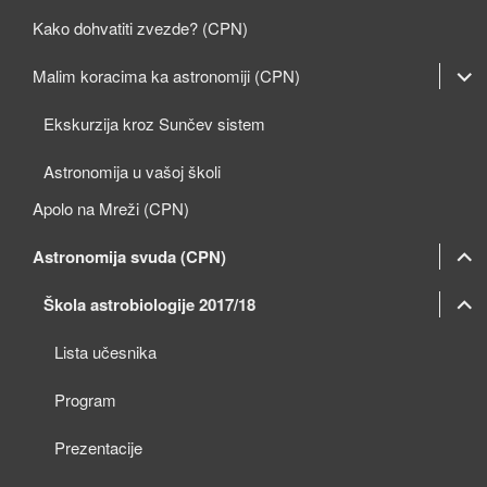
Kako dohvatiti zvezde? (CPN)
expan
Malim koracima ka astronomiji (CPN)
child
Ekskurzija kroz Sunčev sistem
menu
Astronomija u vašoj školi
Apolo na Mreži (CPN)
expan
Astronomija svuda (CPN)
child
expan
expan
Škola astrobiologije 2017/18
menu
child
child
Lista učesnika
menu
menu
Program
Prezentacije