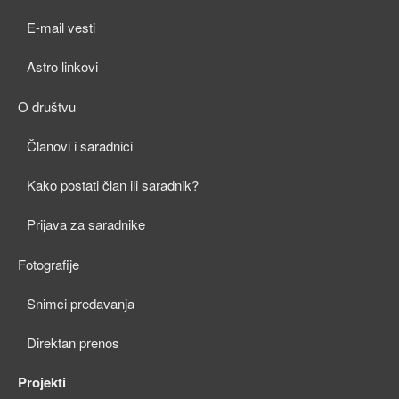
child
E-mail vesti
menu
Astro linkovi
O društvu
expan
Članovi i saradnici
child
Kako postati član ili saradnik?
menu
Prijava za saradnike
Fotografije
expan
Snimci predavanja
child
Direktan prenos
menu
Projekti