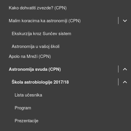
Kako dohvatiti zvezde? (CPN)
expan
Malim koracima ka astronomiji (CPN)
child
Ekskurzija kroz Sunčev sistem
menu
Astronomija u vašoj školi
Apolo na Mreži (CPN)
expan
Astronomija svuda (CPN)
child
expan
expan
Škola astrobiologije 2017/18
menu
child
child
Lista učesnika
menu
menu
Program
Prezentacije