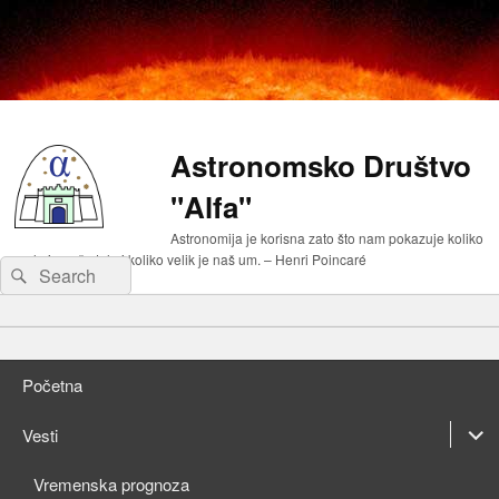
Astronomsko Društvo
"Alfa"
Astronomija je korisna zato što nam pokazuje koliko
malo je naše telo i koliko velik je naš um. – Henri Poincaré
Search
Search
for:
Primary
Skip
menu
to
Skip
primary
to
Početna
content
secondary
content
expan
Vesti
child
expan
Vremenska prognoza
menu