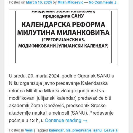
Posted on
March 16, 2024
by
Milan Milosevic
—
No Comments ↓
U sredu, 20. marta 2024. godine Ogranak SANU u
Nišu organizuje javno predavanje Kalendarska
reforma Milutina Milankovića(gregorijanski vs.
modifikovani julijanski kalendar) predavač će biti
akademik Zoran Knežević, predsednik Srpske
akademije nauka i umetnosti (SANU). Predavanje
Predavanje “Kalendarska
počinje u 12 h, u
Continue reading
→
Posted in
Vesti
|
Tagged
kalendar
,
niš
,
predavanje
,
sanu
|
Leave a