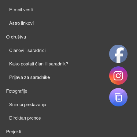
child
E-mail vesti
menu
Astro linkovi
O društvu
expan
Članovi i saradnici
child
Kako postati član ili saradnik?
menu
Prijava za saradnike
Fotografije
expan
Snimci predavanja
child
Direktan prenos
menu
Projekti