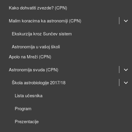
Kako dohvatiti zvezde? (CPN)
expan
Malim koracima ka astronomiji (CPN)
child
Ekskurzija kroz Sunčev sistem
menu
Astronomija u vašoj školi
Apolo na Mreži (CPN)
expan
Astronomija svuda (CPN)
child
expan
expan
Škola astrobiologije 2017/18
menu
child
child
Lista učesnika
menu
menu
Program
Prezentacije