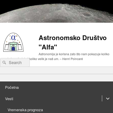
Astronomsko Društvo
"Alfa"
Astronomija je korisna zato što nam pokazuje koliko
malo je naše telo i koliko velik je naš um. – Henri Poincaré
Search
Search
for:
Primary
Skip
menu
to
Skip
primary
to
Početna
content
secondary
content
expan
Vesti
child
expan
Vremenska prognoza
menu