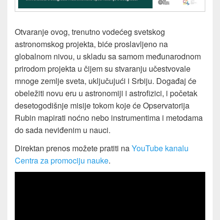
Otvaranje ovog, trenutno vodećeg svetskog
astronomskog projekta, biće proslavljeno na
globalnom nivou, u skladu sa samom međunarodnom
prirodom projekta u čijem su stvaranju učestvovale
mnoge zemlje sveta, uključujući i Srbiju. Događaj će
obeležiti novu eru u astronomiji i astrofizici, i početak
desetogodišnje misije tokom koje će Opservatorija
Rubin mapirati noćno nebo instrumentima i metodama
do sada neviđenim u nauci.
Direktan prenos možete pratiti na
YouTube kanalu
Centra za promociju nauke
.