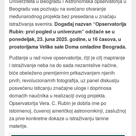
Univerziteta u Beogradu i Astronomska opservatorija u
Beogradu vas pozivaju na svečano otvaranje
međunarodnog projekta bez presedana u značaju
istraživanja svemira.
Događaj nazvan “Opservatorija
Rubin: prvi pogled u univerzum” održaće se u
ponedeljak, 23. juna 2025. godine, u 16 časova, u
prostorijama Velike sale Doma omladine Beograda.
Puštanje u rad nove opservatorije, čiji je cilj mapiranje
i istraživanje neba na do sada nezamislive načine,
biće obeleženo premijernim prikazivanjem njenih
prvih, revolucionarnih fotografija, uz panel diskusiju
posvećenu isticanju značajne uloge i doprinosa
domaćih naučnika u realizaciji ovog projekta.
Opservatorija Vera. C. Rubin je dobila ime po
istoimenoj, čuvenoj američkoj astronomkinji, zaslužnoj
za prve konkretne dokaze u istraživanju tamne
materije.