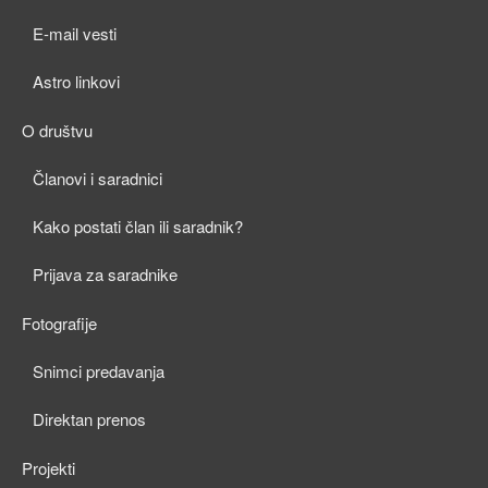
child
E-mail vesti
menu
Astro linkovi
O društvu
expan
Članovi i saradnici
child
Kako postati član ili saradnik?
menu
Prijava za saradnike
Fotografije
expan
Snimci predavanja
child
Direktan prenos
menu
Projekti