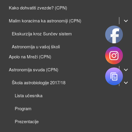
Kako dohvatiti zvezde? (CPN)
expan
Malim koracima ka astronomiji (CPN)
child
Ekskurzija kroz Sunčev sistem
menu
Astronomija u vašoj školi
Apolo na Mreži (CPN)
expan
Astronomija svuda (CPN)
child
expan
expan
Škola astrobiologije 2017/18
menu
child
child
Lista učesnika
menu
menu
Program
Prezentacije