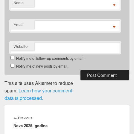
Name
*
Email
*
Website
Notify me of follow-up comments by email.
Notify me of new posts by email.
This site uses Akismet to reduce
spam.
Learn how your comment
data is processed.
Post
navigation
Previous
←
Previous
Nova 2025. godina
post: