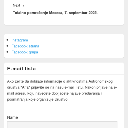
Next
Next
→
Totalno pomračenje Meseca, 7. septembar 2025.
post:
Primary
Instagram
Sidebar
Facebook strana
Widget
Area
Facebook grupa
E-mail lista
Ako želite da dobijate informacije o aktivnostima Astronomskog
društva "Alfa" prijavite se na našu e-mail listu. Nakon prijave na e-
mail adresu koju navedete dobijaćete najave predavanja i
posmatranja koje organizuje Društvo.
Name