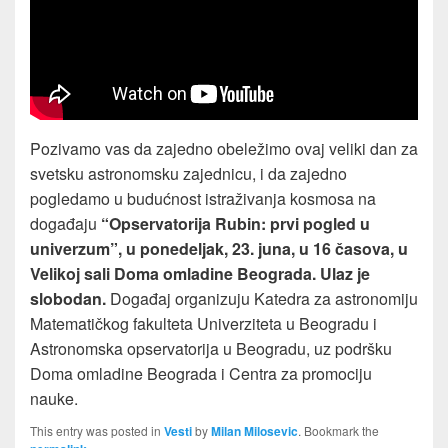
Pozivamo vas da zajedno obeležimo ovaj veliki dan za
svetsku astronomsku zajednicu, i da zajedno
pogledamo u budućnost istraživanja kosmosa na
događaju
“Opservatorija Rubin: prvi pogled u
univerzum”, u ponedeljak, 23. juna, u 16 časova, u
Velikoj sali Doma omladine Beograda. Ulaz je
slobodan.
Događaj organizuju Katedra za astronomiju
Matematičkog fakulteta Univerziteta u Beogradu i
Astronomska opservatorija u Beogradu, uz podršku
Doma omladine Beograda i Centra za promociju
nauke.
This entry was posted in
Vesti
by
Milan Milosevic
. Bookmark the