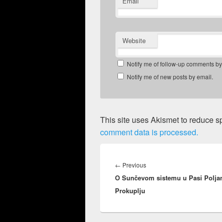
Email
Website
Notify me of follow-up comments by
Notify me of new posts by email.
This site uses Akismet to reduce 
comment data is processed.
Post
navigation
Previous
←
Previous
O Sunčevom sistemu u Pasi Poljan
post:
Prokuplju