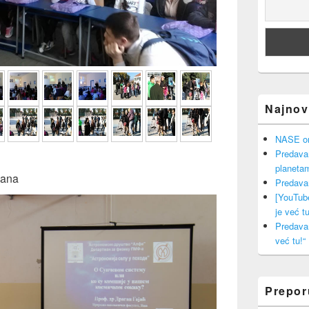
Najnovi
NASE onl
Predava
planeta
jana
Predava
[YouTub
je već tu
Predava
već tu!“
Prepo