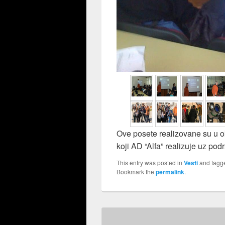
Ove posete realizovane su u ok
koji AD “Alfa” realizuje uz po
This entry was posted in
Vesti
and tag
Bookmark the
permalink
.