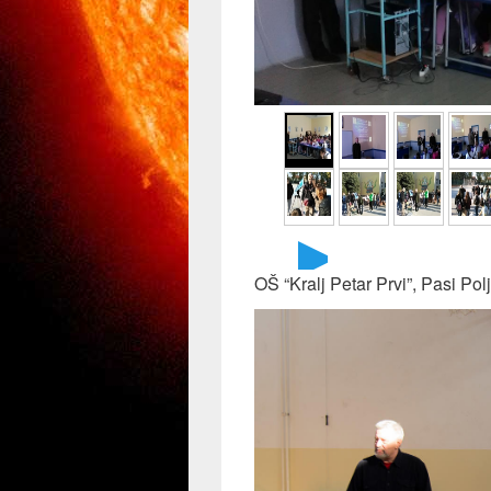
►
OŠ “Kralj Petar Prvi”, Pasi Pol