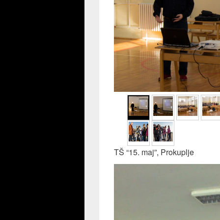
TŠ “15. maj”, Prokuplje