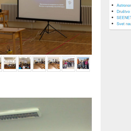
Astrono
Društvo 
SEENE
Svet na