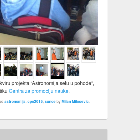
viru projekta “Astronomija selu u pohode”,
dršku
Centra za promociju nauke
.
ged
astronomija
,
cpn2015
,
sunce
by
Milan Milosevic
.