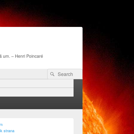
naš um. – Henri Poincaré
Search
Search
for:
am
k strana