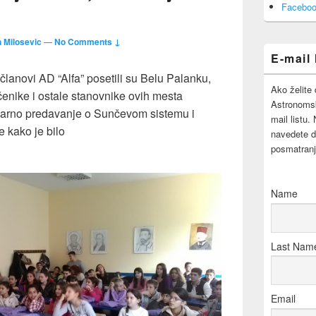
Area
Faceboo
n Milosevic
—
No Comments ↓
E-mail 
lanovi AD “Alfa” posetili su Belu Palanku,
Ako želite 
čenike i ostale stanovnike ovih mesta
Astronomsk
arno predavanje o Sunčevom sistemu i
mail listu.
 kako je bilo
navedete d
posmatranj
Name
Last Nam
Email