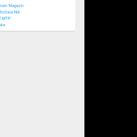
mski Magazin
fizičara Niš
T-MTP
uke