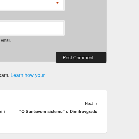
*
 email.
spam.
Learn how your
Next
Next
→
i i
“O Sunčevom sistemu” u Dimitrovgradu
post: