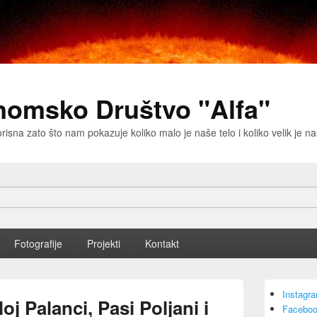
nomsko Društvo "Alfa"
risna zato što nam pokazuje koliko malo je naše telo i koliko velik je 
Fotografije
Projekti
Kontakt
Primary
Instagr
Sidebar
j Palanci, Pasi Poljani i
Faceboo
Widget