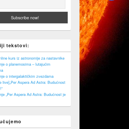
ji tekstovi:
ine kurs iz astronomije za nastavnike
nje o planemosima – lutajućim
ma
nje o intergalaktičkim zvezdama
e live]„Per Aspera Ad Astra: Budućnost
!“
nje „Per Aspera Ad Astra: Budućnost je
ručujemo