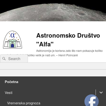
Astronomsko Društvo
"Alfa"
Astronomija je korisna zato što nam pokazuje koliko
malo je naše telo i koliko velik je naš um. – Henri Poincaré
Search
Search
for:
Primary
Skip
menu
to
Skip
primary
to
Početna
content
secondary
content
expan
Vesti
child
expan
Vremenska prognoza
menu