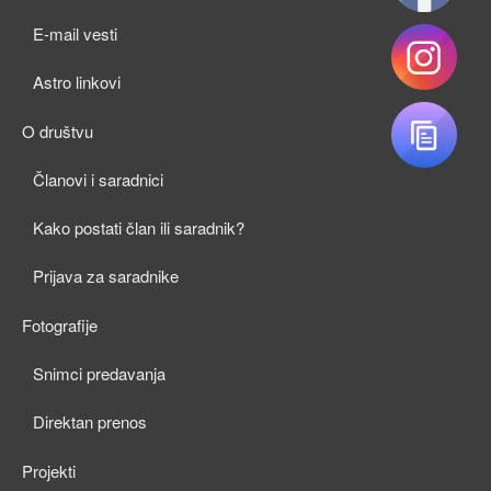
child
E-mail vesti
menu
Astro linkovi
O društvu
expan
Članovi i saradnici
child
Kako postati član ili saradnik?
menu
Prijava za saradnike
Fotografije
expan
Snimci predavanja
child
Direktan prenos
menu
Projekti