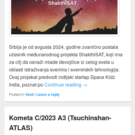
Srbija je od avgusta 2024. godine zvanično postala
učesnik međunarodnog projekta ShakthiSAT, koji ima
za cilj da osnaži mlade devojčice iz celog sveta u
oblasti istraživanja svemira i svemirskih tehnologija.
Ovaj projekat predvodi indijski startap Space Kidz
Otvoren poziv za učesni
India, poznat po
Continue reading
→
Posted in
Vesti
|
Leave a reply
Kometa C/2023 A3 (Tsuchinshan-
ATLAS)