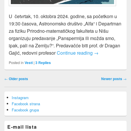
U četvrtak, 10. oktobra 2024. godine, sa početkom u
19:30 časova, Astronomsko društvo „Alfa“ i Departman
za fiziku Prirodno-matematičkog fakulteta u Nišu
organizuju predavanje „Panspermija ili možda smo,
ipak, pali na Zemlju?“. Predavačće biti prof. dr Dragan
„Panspermija ili 
Gajić, redovni profesor
Continue reading
→
Posted in
Vesti
|
3
Replies
Post
←
Older posts
Newer posts
→
navigation
Primary
Instagram
Sidebar
Facebook strana
Widget
Area
Facebook grupa
E-mail lista