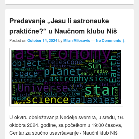
Predavanje „Jesu li astronauke
praktične?“ u Naučnom klubu Niš
Posted on
October 14, 2024
by
Milan Milosevic
—
No Comments ↓
U okviru obeležavanja Nedelje svemira, u sredu, 16.
oktobra 2024. godine, sa početkom u 19:00 časova,
Centar za stručno usavršavanje / Naučni klub Niš