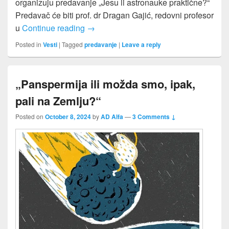
organizuju predavanje „Jesu li astronauke praktične?“
Predavač će biti prof. dr Dragan Gajić, redovni profesor
Predavanje „Jesu li astronauke prakti
u
Continue reading
→
Posted in
Vesti
|
Tagged
predavanje
|
Leave a reply
„Panspermija ili možda smo, ipak,
pali na Zemlju?“
Posted on
October 8, 2024
by
AD Alfa
—
3 Comments ↓