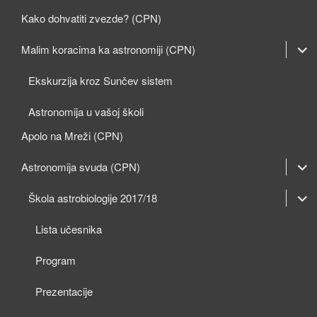
Kako dohvatiti zvezde? (CPN)
expan
Malim koracima ka astronomiji (CPN)
child
Ekskurzija kroz Sunčev sistem
menu
Astronomija u vašoj školi
Apolo na Mreži (CPN)
expan
Astronomija svuda (CPN)
child
expan
expan
Škola astrobiologije 2017/18
menu
child
child
Lista učesnika
menu
menu
Program
Prezentacije