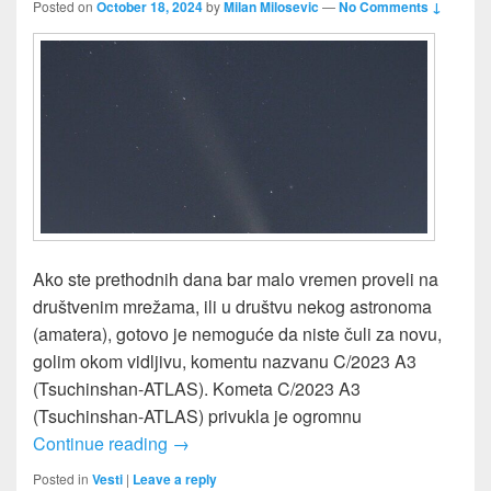
Posted on
October 18, 2024
by
Milan Milosevic
—
No Comments ↓
Ako ste prethodnih dana bar malo vremen proveli na
društvenim mrežama, ili u društvu nekog astronoma
(amatera), gotovo je nemoguće da niste čuli za novu,
golim okom vidljivu, komentu nazvanu C/2023 A3
(Tsuchinshan-ATLAS). Kometa C/2023 A3
(Tsuchinshan-ATLAS) privukla je ogromnu
Kometa C/2023 A3 (Tsuchinshan-ATLAS
Continue reading
→
Posted in
Vesti
|
Leave a reply