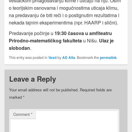
veštačkom prilagođavanju klime i uticaju na nju. Osim
o teorijskim osnovama i mogućnostima uticaja klimu,
na predavanju će biti reči i o postignutim rezultatima i
nekada tajnim eksperimentima (npr. HAARP i slični).
Predavanje počinje u
19:30 časova u amfiteatru
Prirodno-matematičkog fakulteta
u Nišu.
Ulaz je
slobodan
.
This entry was posted in
Vesti
by
AD Alfa
. Bookmark the
permalink
.
Leave a Reply
Your email address will not be published.
Required fields are
marked
*
Comment
*