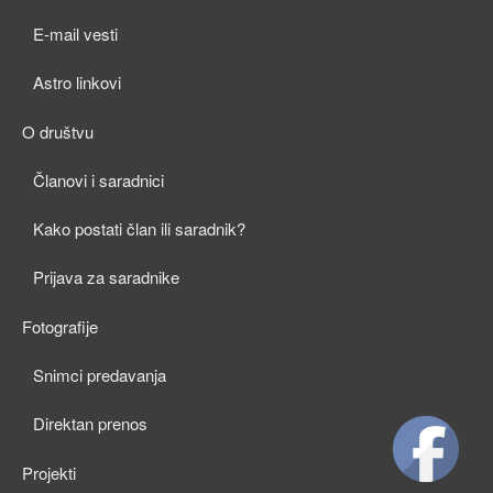
child
E-mail vesti
menu
Astro linkovi
O društvu
expan
Članovi i saradnici
child
Kako postati član ili saradnik?
menu
Prijava za saradnike
Fotografije
expan
Snimci predavanja
child
Direktan prenos
menu
Projekti