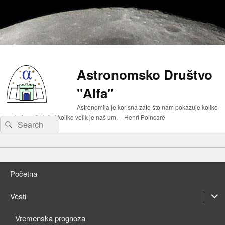
Astronomsko Društvo
"Alfa"
Astronomija je korisna zato što nam pokazuje koliko
malo je naše telo i koliko velik je naš um. – Henri Poincaré
Search
Search
for:
Primary
Skip
menu
to
Skip
primary
to
Početna
content
secondary
content
expan
Vesti
child
expan
Vremenska prognoza
menu