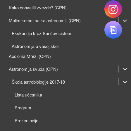
Kako dohvatiti zvezde? (CPN)
expan
Malim koracima ka astronomiji (CPN)
child
Ekskurzija kroz Sunčev sistem
menu
Astronomija u vašoj školi
Apolo na Mreži (CPN)
expan
Astronomija svuda (CPN)
child
expan
expan
Škola astrobiologije 2017/18
menu
child
child
Lista učesnika
menu
menu
Program
Prezentacije