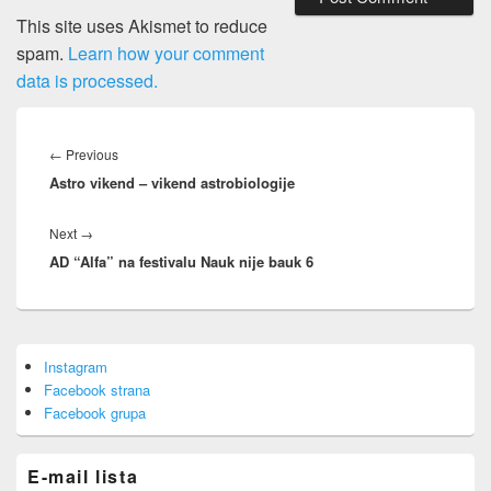
This site uses Akismet to reduce
spam.
Learn how your comment
data is processed.
Post
navigation
Previous
←
Previous
Astro vikend – vikend astrobiologije
post:
Next
Next
→
AD “Alfa” na festivalu Nauk nije bauk 6
post:
Primary
Instagram
Sidebar
Facebook strana
Widget
Area
Facebook grupa
E-mail lista