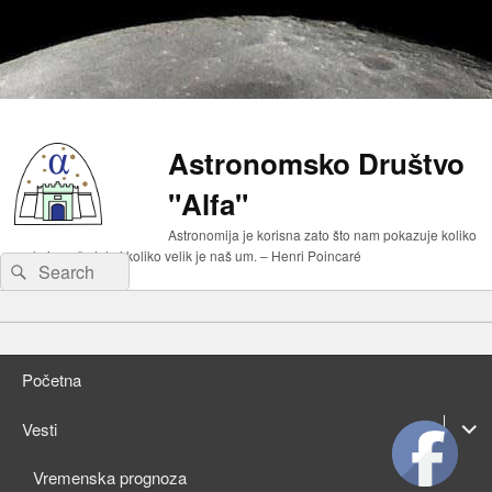
Astronomsko Društvo
"Alfa"
Astronomija je korisna zato što nam pokazuje koliko
malo je naše telo i koliko velik je naš um. – Henri Poincaré
Search
Search
for:
Primary
Skip
menu
to
Skip
primary
to
Početna
content
secondary
content
expan
Vesti
child
expan
Vremenska prognoza
menu