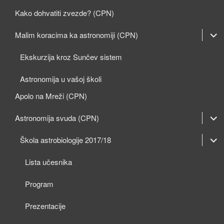
Kako dohvatiti zvezde? (CPN)
expan
Malim koracima ka astronomiji (CPN)
child
Ekskurzija kroz Sunčev sistem
menu
Astronomija u vašoj školi
Apolo na Mreži (CPN)
expan
Astronomija svuda (CPN)
child
expan
expan
Škola astrobiologije 2017/18
menu
child
child
Lista učesnika
menu
menu
Program
Prezentacije