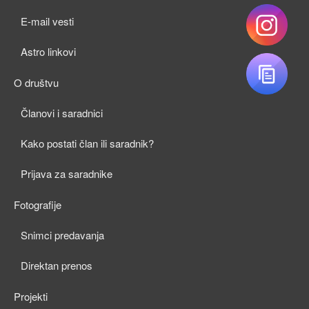
child
E-mail vesti
menu
Astro linkovi
O društvu
expan
Članovi i saradnici
child
Kako postati član ili saradnik?
menu
Prijava za saradnike
Fotografije
expan
Snimci predavanja
child
Direktan prenos
menu
Projekti