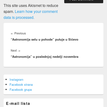
This site uses Akismet to reduce
spam.
Learn how your comment
data is processed.
Post
navigation
Previous
←
Previous
“Astronomija selu u pohode” putuje u Sićevo
post:
Next
Next
→
“Astronomija” u poslednjoj nedelji novembra
post:
Primary
Instagram
Sidebar
Facebook strana
Widget
Area
Facebook grupa
E-mail lista