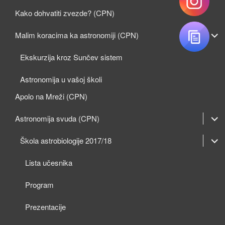
Kako dohvatiti zvezde? (CPN)
expan
Malim koracima ka astronomiji (CPN)
child
Ekskurzija kroz Sunčev sistem
menu
Astronomija u vašoj školi
Apolo na Mreži (CPN)
expan
Astronomija svuda (CPN)
child
expan
expan
Škola astrobiologije 2017/18
menu
child
child
Lista učesnika
menu
menu
Program
Prezentacije