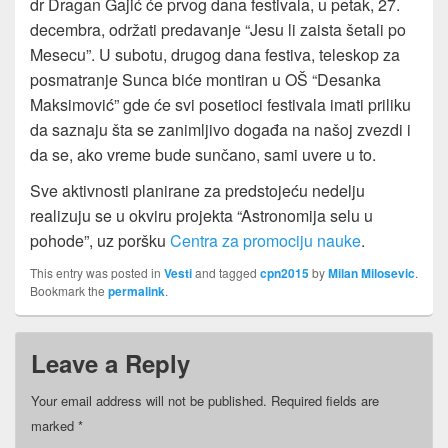
dr Dragan Gajić će prvog dana festivala, u petak, 27.
decembra, održati predavanje “Jesu li zaista šetali po
Mesecu”. U subotu, drugog dana festiva, teleskop za
posmatranje Sunca biće montiran u OŠ “Desanka
Maksimović” gde će svi posetioci festivala imati priliku
da saznaju šta se zanimljivo događa na našoj zvezdi i
da se, ako vreme bude sunčano, sami uvere u to.
Sve aktivnosti planirane za predstojeću nedelju
realizuju se u okviru projekta “Astronomija selu u
pohode”, uz poršku
Centra za promociju nauke
.
This entry was posted in
Vesti
and tagged
cpn2015
by
Milan Milosevic
.
Bookmark the
permalink
.
Leave a Reply
Your email address will not be published.
Required fields are
marked
*