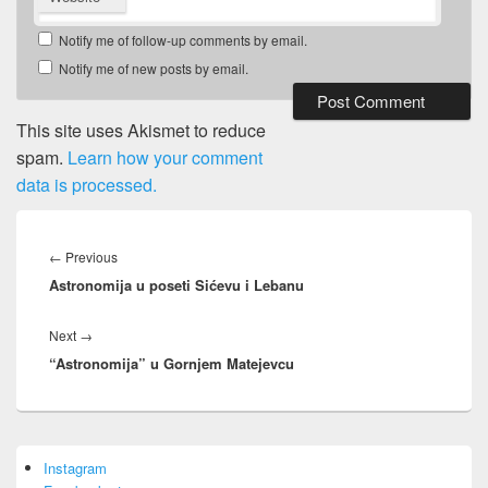
Notify me of follow-up comments by email.
Notify me of new posts by email.
This site uses Akismet to reduce
spam.
Learn how your comment
data is processed.
Post
navigation
Previous
←
Previous
Astronomija u poseti Sićevu i Lebanu
post:
Next
Next
→
“Astronomija” u Gornjem Matejevcu
post:
Primary
Instagram
Sidebar