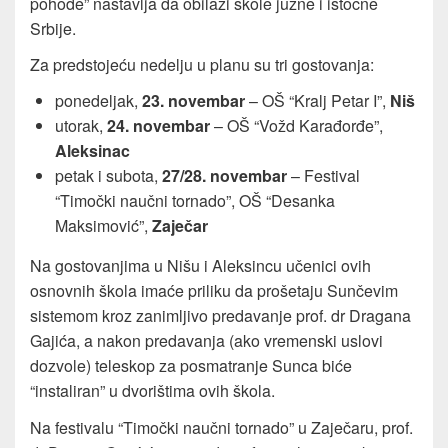
pohode” nastavlja da obilazi škole južne i istočne
Srbije.
Za predstojeću nedelju u planu su tri gostovanja:
ponedeljak,
23. novembar
– OŠ “Kralj Petar I”,
Niš
utorak,
24. novembar
– OŠ “Vožd Karađorđe”,
Aleksinac
petak i subota,
27/28. novembar
– Festival
“Timočki naučni tornado”, OŠ “Desanka
Maksimović”,
Zaječar
Na gostovanjima u Nišu i Aleksincu učenici ovih
osnovnih škola imaće priliku da prošetaju Sunčevim
sistemom kroz zanimljivo predavanje prof. dr Dragana
Gajića, a nakon predavanja (ako vremenski uslovi
dozvole) teleskop za posmatranje Sunca biće
“instaliran” u dvorištima ovih škola.
Na festivalu “Timočki naučni tornado” u Zaječaru, prof.