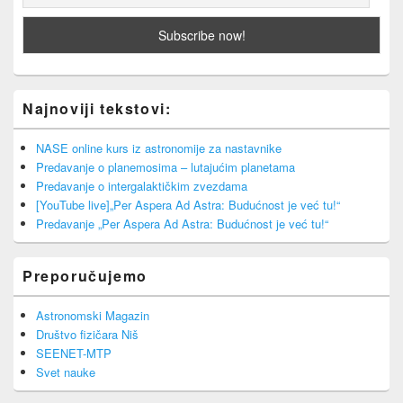
Najnoviji tekstovi:
NASE online kurs iz astronomije za nastavnike
Predavanje o planemosima – lutajućim planetama
Predavanje o intergalaktičkim zvezdama
[YouTube live]„Per Aspera Ad Astra: Budućnost je već tu!“
Predavanje „Per Aspera Ad Astra: Budućnost je već tu!“
Preporučujemo
Astronomski Magazin
Društvo fizičara Niš
SEENET-MTP
Svet nauke