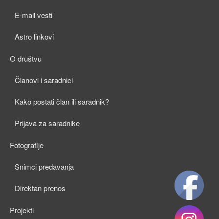
child
E-mail vesti
menu
Astro linkovi
O društvu
expan
Članovi i saradnici
child
Kako postati član ili saradnik?
menu
Prijava za saradnike
Fotografije
expan
Snimci predavanja
child
Direktan prenos
menu
Projekti