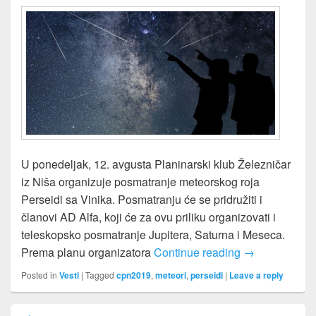
U ponedeljak, 12. avgusta Planinarski klub Železničar
iz Niša organizuje posmatranje meteorskog roja
Perseidi sa Vinika. Posmatranju će se pridružiti i
članovi AD Alfa, koji će za ovu priliku organizovati i
teleskopsko posmatranje Jupitera, Saturna i Meseca.
Meteorski roj P
Prema planu organizatora
Continue reading
→
Posted in
Vesti
|
Tagged
cpn2019
,
meteori
,
perseidi
|
Leave a reply
Primary