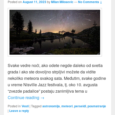
Posted on
August 11, 2023
by
Milan Milosevic
—
No Comments ↓
Svake vedre noći, ako odete negde daleko od svetla
grada i ako ste dovoljno strpljivi možete da vidite
nekoliko meteora svakog sata. Međutim, svake godine
u vreme Nisville Jazz festivala, tj. oko 10. avgusta
“zvezde padalice” postaju zanimljiva tema u
“Zvezde padalice” – Meteoriski roj Perse
Continue reading
→
Posted in
Vesti
|
Tagged
astronomija
,
meteori
,
perseidi
,
posmatranje
|
Leave a reply