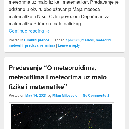
meteorima uz malo fizike i matematike”. Predavanje je
održano u okviru obeležavanja Maja meseca
matematike u Nišu. Ovim povodom Departman za
matematiku Prirodno-matematičkog
O meteoroidima, meteoritima i meteorima 
Continue reading
→
Posted in
Direktni prenosi
|
Tagged
cpn2020
,
meteori
,
meteoridi
,
meteoriti
,
predavanje
,
snima
|
Leave a reply
Predavanje “O meteoroidima,
meteoritima i meteorima uz malo
fizike i matematike”
Posted on
May 14, 2021
by
Milan Milosevic
—
No Comments ↓