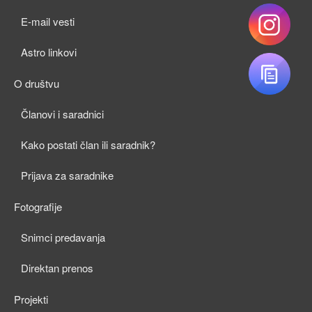
child
E-mail vesti
menu
Astro linkovi
O društvu
expan
Članovi i saradnici
child
Kako postati član ili saradnik?
menu
Prijava za saradnike
Fotografije
expan
Snimci predavanja
child
Direktan prenos
menu
Projekti