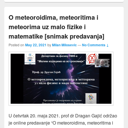
O meteoroidima, meteoritima i
meteorima uz malo fizike i
matematike [snimak predavanja]
Posted on
May 22, 2021
by
Milan Milosevic
—
No Comments ↓
U četvrtak 20. maja 2021. prof dr Dragan Gajić održao
je online predavanje “O meteoroidima, meteoritima i