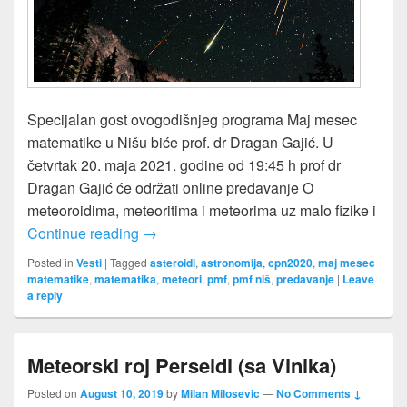
Specijalan gost ovogodišnjeg programa Maj mesec
matematike u Nišu biće prof. dr Dragan Gajić. U
četvrtak 20. maja 2021. godine od 19:45 h prof dr
Dragan Gajić će održati online predavanje O
meteoroidima, meteoritima i meteorima uz malo fizike i
Predavanje “O meteoroidima, meteoritima 
Continue reading
→
Posted in
Vesti
|
Tagged
asteroidi
,
astronomija
,
cpn2020
,
maj mesec
matematike
,
matematika
,
meteori
,
pmf
,
pmf niš
,
predavanje
|
Leave
a reply
Meteorski roj Perseidi (sa Vinika)
Posted on
August 10, 2019
by
Milan Milosevic
—
No Comments ↓