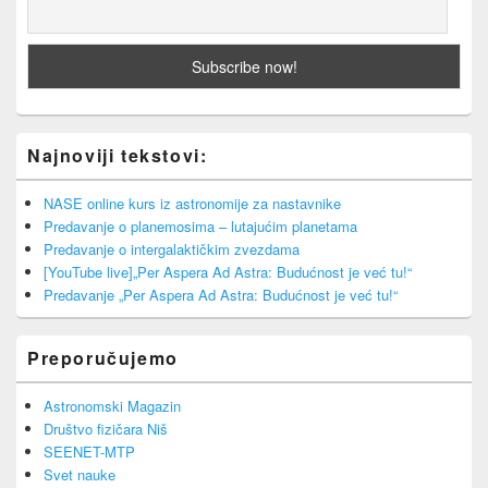
Najnoviji tekstovi:
NASE online kurs iz astronomije za nastavnike
Predavanje o planemosima – lutajućim planetama
Predavanje o intergalaktičkim zvezdama
[YouTube live]„Per Aspera Ad Astra: Budućnost je već tu!“
Predavanje „Per Aspera Ad Astra: Budućnost je već tu!“
Preporučujemo
Astronomski Magazin
Društvo fizičara Niš
SEENET-MTP
Svet nauke