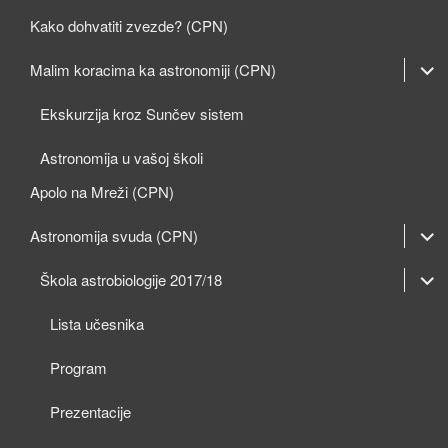
Kako dohvatiti zvezde? (CPN)
expan
Malim koracima ka astronomiji (CPN)
child
Ekskurzija kroz Sunčev sistem
menu
Astronomija u vašoj školi
Apolo na Mreži (CPN)
expan
Astronomija svuda (CPN)
child
expan
expan
Škola astrobiologije 2017/18
menu
child
child
Lista učesnika
menu
menu
Program
Prezentacije