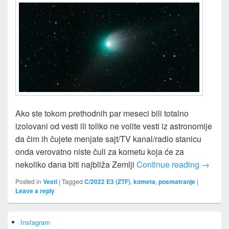
Ako ste tokom prethodnih par meseci bili totalno
izolovani od vesti ili toliko ne volite vesti iz astronomije
da čim ih čujete menjate sajt/TV kanal/radio stanicu
onda verovatno niste čuli za kometu koja će za
Kometa
nekoliko dana biti najbliža Zemlji
Continue reading
→
Posted in
Vesti
|
Tagged
C/2022 E3 (ZTF)
,
kometa
,
posmatranje
|
Leave a reply
Primary
Instagram
Sidebar