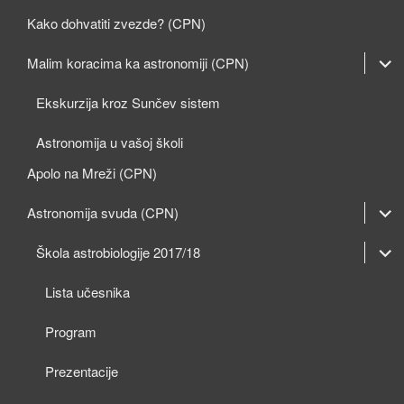
Kako dohvatiti zvezde? (CPN)
expan
Malim koracima ka astronomiji (CPN)
child
Ekskurzija kroz Sunčev sistem
menu
Astronomija u vašoj školi
Apolo na Mreži (CPN)
expan
Astronomija svuda (CPN)
child
expan
expan
Škola astrobiologije 2017/18
menu
child
child
Lista učesnika
menu
menu
Program
Prezentacije