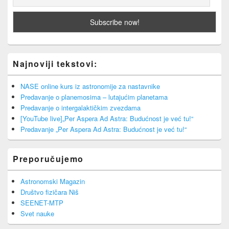
Najnoviji tekstovi:
NASE online kurs iz astronomije za nastavnike
Predavanje o planemosima – lutajućim planetama
Predavanje o intergalaktičkim zvezdama
[YouTube live]„Per Aspera Ad Astra: Budućnost je već tu!“
Predavanje „Per Aspera Ad Astra: Budućnost je već tu!“
Preporučujemo
Astronomski Magazin
Društvo fizičara Niš
SEENET-MTP
Svet nauke