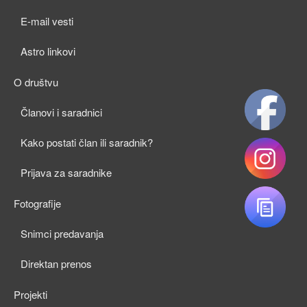
child
E-mail vesti
menu
Astro linkovi
O društvu
expan
Članovi i saradnici
child
Kako postati član ili saradnik?
menu
Prijava za saradnike
Fotografije
expan
Snimci predavanja
child
Direktan prenos
menu
Projekti