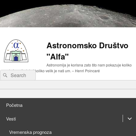
Astronomsko Društvo
"Alfa"
Astronomija je korisna zato što nam pokazuje koliko
malo je naše telo i koliko velik je naš um. – Henri Poincaré
Search
Search
for:
Primary
Skip
menu
to
Skip
primary
to
Početna
content
secondary
content
expan
Vesti
child
expan
Vremenska prognoza
menu