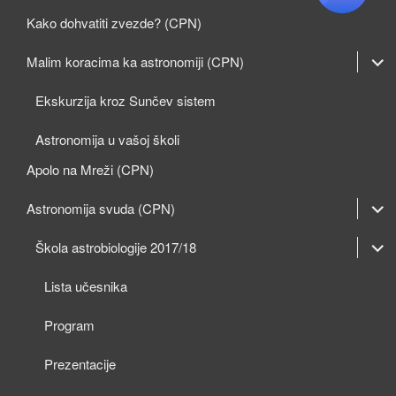
Kako dohvatiti zvezde? (CPN)
expan
Malim koracima ka astronomiji (CPN)
child
Ekskurzija kroz Sunčev sistem
menu
Astronomija u vašoj školi
Apolo na Mreži (CPN)
expan
Astronomija svuda (CPN)
child
expan
expan
Škola astrobiologije 2017/18
menu
child
child
Lista učesnika
menu
menu
Program
Prezentacije