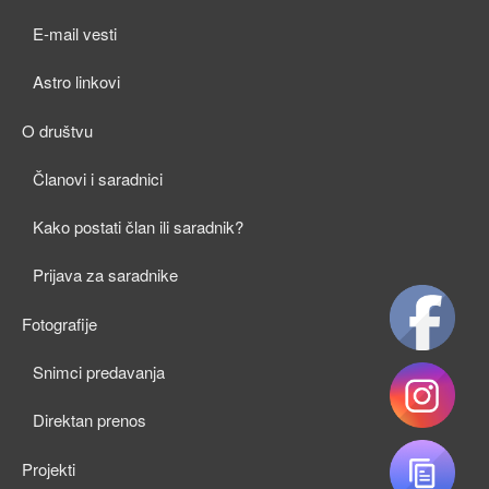
child
E-mail vesti
menu
Astro linkovi
O društvu
expan
Članovi i saradnici
child
Kako postati član ili saradnik?
menu
Prijava za saradnike
Fotografije
expan
Snimci predavanja
child
Direktan prenos
menu
Projekti