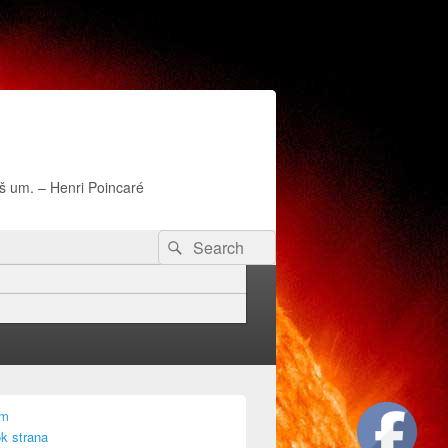
naš um. – Henri Poincaré
Search
Search
for:
am
k strana