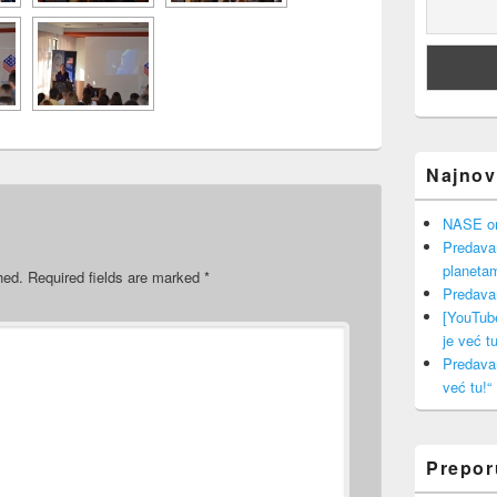
Najnovi
NASE onl
Predava
planeta
hed.
Required fields are marked
*
Predava
[YouTub
je već tu
Predava
već tu!“
Prepo