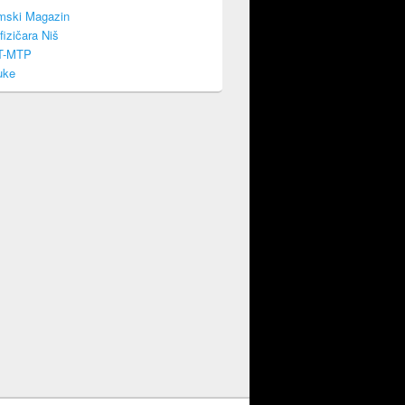
mski Magazin
fizičara Niš
T-MTP
uke