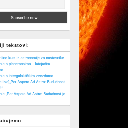
ji tekstovi:
ine kurs iz astronomije za nastavnike
nje o planemosima – lutajućim
ma
nje o intergalaktičkim zvezdama
e live]„Per Aspera Ad Astra: Budućnost
!“
nje „Per Aspera Ad Astra: Budućnost je
ručujemo