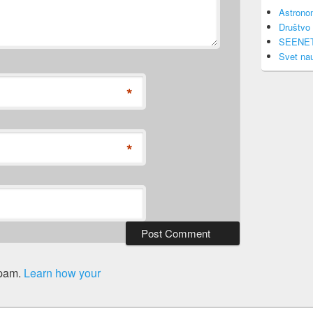
Astrono
Društvo 
SEENE
Svet na
*
*
spam.
Learn how your