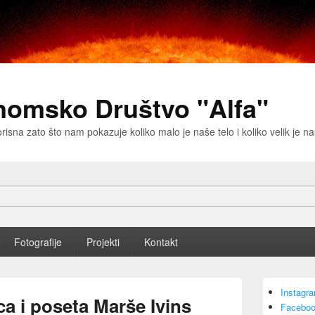
nomsko Društvo "Alfa"
risna zato što nam pokazuje koliko malo je naše telo i koliko velik je 
Fotografije
Projekti
Kontakt
Primary
Instagr
Sidebar
a i poseta Marše Ivins
Faceboo
Widget