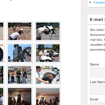
Area
Faceboo
E-mail 
Ako želite 
Astronomsk
mail listu.
navedete d
posmatranj
Name
Last Nam
Email