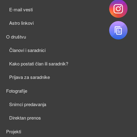
child
E-mail vesti
menu
Astro linkovi
O društvu
expan
Članovi i saradnici
child
Kako postati član ili saradnik?
menu
Prijava za saradnike
Fotografije
expan
Snimci predavanja
child
Direktan prenos
menu
Projekti