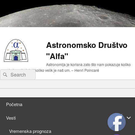
Astronomsko Društvo
"Alfa"
Astronomija je korisna zato što nam pokazuje koliko
malo je naše telo i koliko velik je naš um. – Henri Poincaré
Search
Search
for:
Primary
Skip
menu
to
Skip
primary
to
Početna
content
secondary
content
expan
Vesti
child
expan
Vremenska prognoza
menu