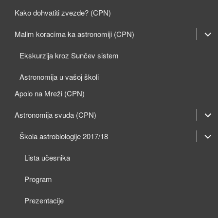
Kako dohvatiti zvezde? (CPN)
expan
Malim koracima ka astronomiji (CPN)
child
Ekskurzija kroz Sunčev sistem
menu
Astronomija u vašoj školi
Apolo na Mreži (CPN)
expan
Astronomija svuda (CPN)
child
expan
expan
Škola astrobiologije 2017/18
menu
child
child
Lista učesnika
menu
menu
Program
Prezentacije