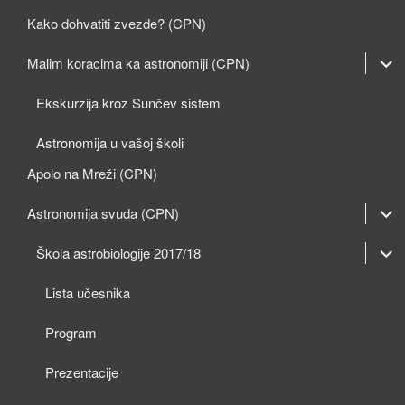
Kako dohvatiti zvezde? (CPN)
expan
Malim koracima ka astronomiji (CPN)
child
Ekskurzija kroz Sunčev sistem
menu
Astronomija u vašoj školi
Apolo na Mreži (CPN)
expan
Astronomija svuda (CPN)
child
expan
expan
Škola astrobiologije 2017/18
menu
child
child
Lista učesnika
menu
menu
Program
Prezentacije