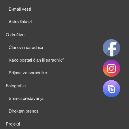
child
E-mail vesti
menu
Astro linkovi
O društvu
expan
Članovi i saradnici
child
Kako postati član ili saradnik?
menu
Prijava za saradnike
Fotografije
expan
Snimci predavanja
child
Direktan prenos
menu
Projekti