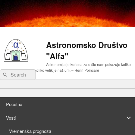
Astronomsko Društvo
"Alfa"
Astronomija je korisna zato što nam pokazuje koliko
malo je naše telo i koliko velik je naš um. – Henri Poincaré
Search
Search
for:
Primary
Skip
menu
to
Skip
primary
to
Početna
content
secondary
content
expan
Vesti
child
expan
Vremenska prognoza
menu