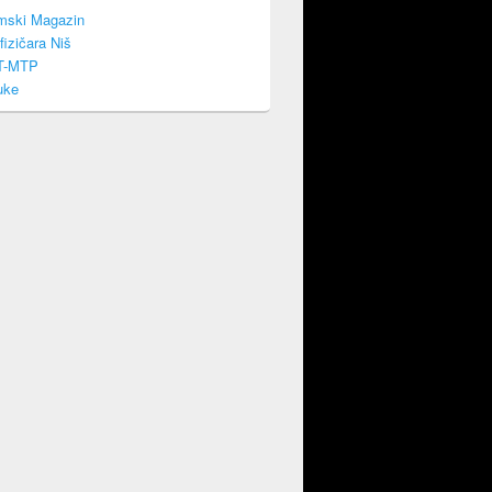
mski Magazin
fizičara Niš
T-MTP
uke