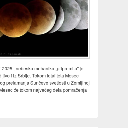
r 2025., nebeska mehanika „pripremila” je
jivo i iz Srbije. Tokom totaliteta Mesec
og prelamanja Sunčeve svetlosti u Zemljinoj
, Mesec će tokom najvećeg dela pomračenja
lno pomračenje Meseca, 7. septembar 2025.