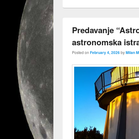
Predavanje “Astr
astronomska istra
Posted on
February 4, 2026
by
Milan M