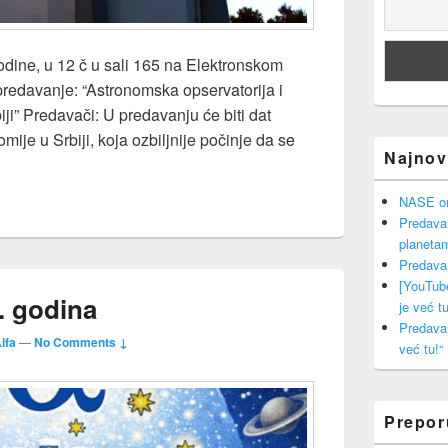
godine, u 12 č u sali 165 na Elektronskom
predavanje: “Astronomska opservatorija i
ji” Predavači: U predavanju će biti dat
nomije u Srbiji, koja ozbiljnije počinje da se
Najnovi
Astronomska opservatorija i astronomska istraživanja u Srbiji”
NASE onl
Predava
planeta
Predava
[YouTub
. godina
je već tu
Predava
lfa
—
No Comments ↓
već tu!“
Prepo