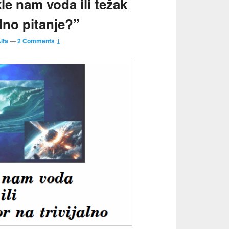
e nam voda ili težak
lno pitanje?”
lfa
—
2 Comments ↓