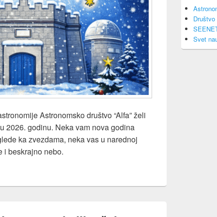
Astrono
Društvo 
SEENE
Svet na
a astronomije Astronomsko društvo “Alfa” želi
vu 2026. godinu. Neka vam nova godina
glede ka zvezdama, neka vas u narednoj
e i beskrajno nebo.