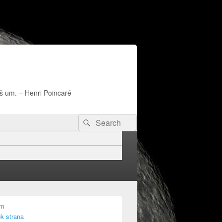
naš um. – Henri Poincaré
Search
Search
for:
am
k strana