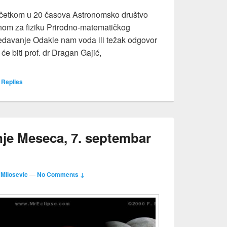
početkom u 20 časova Astronomsko društvo
anom za fiziku Prirodno-matematičkog
predavanje Odakle nam voda ili težak odgovor
će biti prof. dr Dragan Gajić,
Odakle nam voda ili težak odgovor na trivijalno pitanje?”
Replies
je Meseca, 7. septembar
 Milosevic
—
No Comments ↓