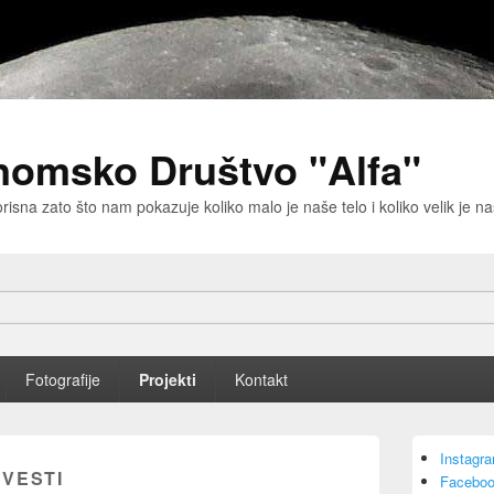
nomsko Društvo "Alfa"
risna zato što nam pokazuje koliko malo je naše telo i koliko velik je 
Fotografije
Projekti
Kontakt
Primary
Instagr
Sidebar
:
VESTI
Faceboo
Widget