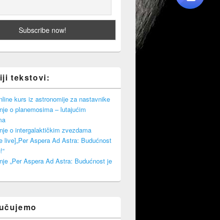
ji tekstovi:
ine kurs iz astronomije za nastavnike
nje o planemosima – lutajućim
ma
nje o intergalaktičkim zvezdama
e live]„Per Aspera Ad Astra: Budućnost
!“
nje „Per Aspera Ad Astra: Budućnost je
ručujemo