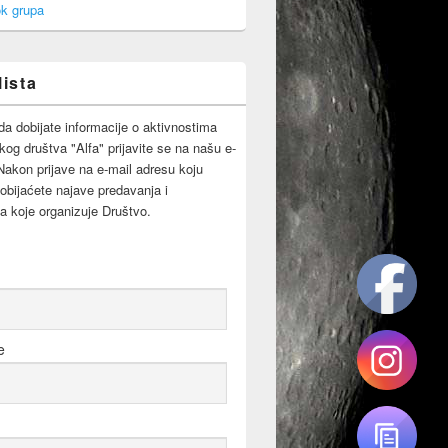
k grupa
lista
da dobijate informacije o aktivnostima
og društva "Alfa" prijavite se na našu e-
 Nakon prijave na e-mail adresu koju
obijaćete najave predavanja i
a koje organizuje Društvo.
e