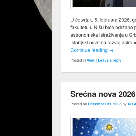
U četvrtak, 5. februara 2026. 
fakultetu u Nišu biće održano 
astronomska istraživanja u Srbi
istorijski osvrt na razvoj astro
Predavanje “
Continue reading
→
Posted in
Vesti
|
Leave a reply
Srećna nova 2026
Posted on
December 31, 2025
by
AD A