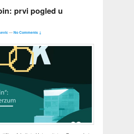
in: prvi pogled u
sevic
—
No Comments ↓