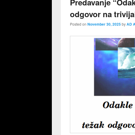
Predavanje “Odakl
odgovor na trivija
Posted on
November 30, 2025
by
AD A