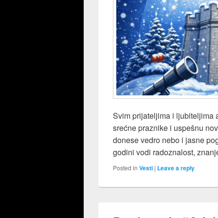
Svim prijateljima i ljubiteljim
srećne praznike i uspešnu no
donese vedro nebo i jasne po
godini vodi radoznalost, znanj
Posted in
Vesti
|
Leave a reply