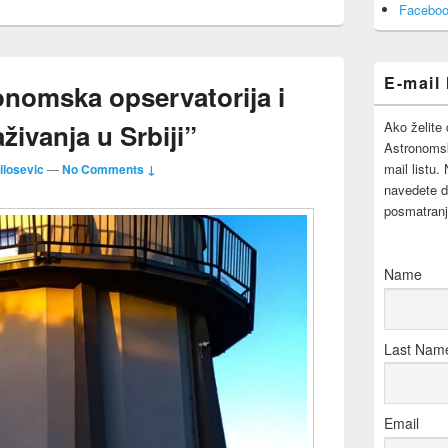
Area
Faceboo
E-mail 
onomska opservatorija i
živanja u Srbiji”
Ako želite 
Astronomsk
mail listu.
ilosevic
—
No Comments ↓
navedete d
posmatranj
Name
Last Nam
Email