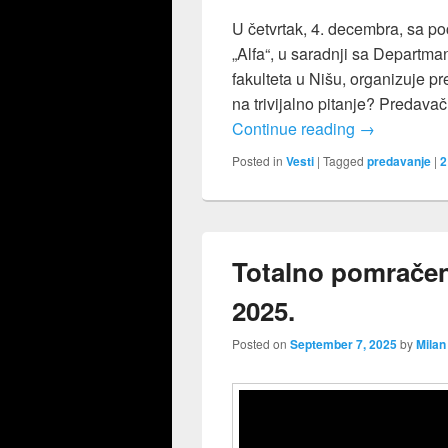
U četvrtak, 4. decembra, sa 
„Alfa“, u saradnji sa Departm
fakulteta u Nišu, organizuje 
na trivijalno pitanje? Predavač 
Predavanje “
Continue reading
→
Posted in
Vesti
|
Tagged
predavanje
|
2
Totalno pomračen
2025.
Posted on
September 7, 2025
by
Milan