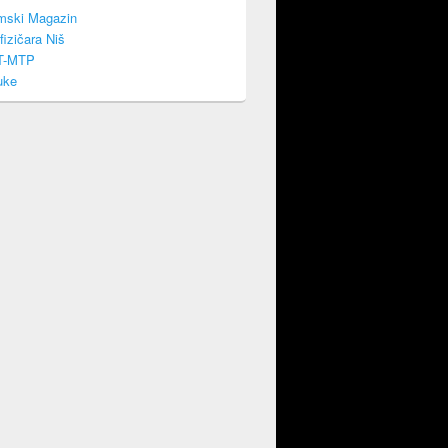
mski Magazin
fizičara Niš
T-MTP
uke