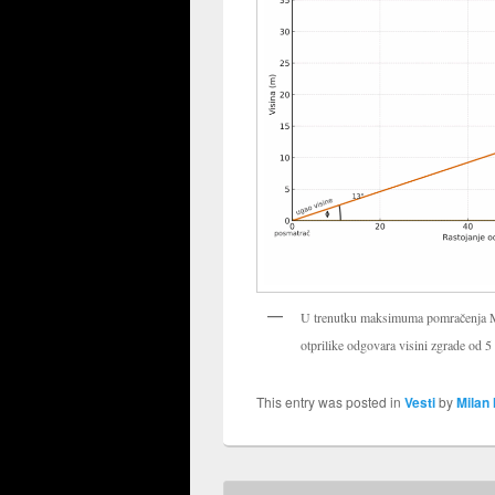
U trenutku maksimuma pomračenja Mes
otprilike odgovara visini zgrade od 5
This entry was posted in
Vesti
by
Milan 