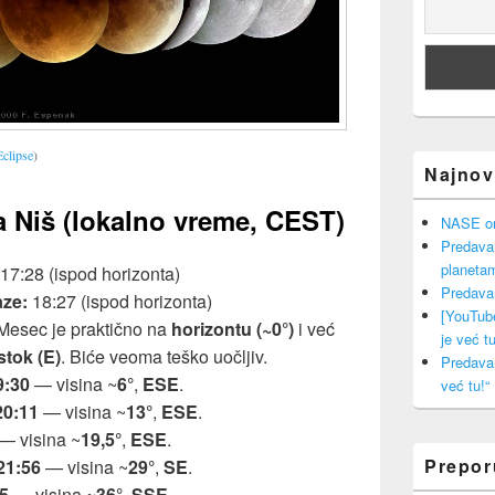
clipse
)
Najnovi
a Niš (lokalno vreme, CEST)
NASE onl
Predava
planeta
17:28 (ispod horizonta)
Predava
aze:
18:27 (ispod horizonta)
[YouTub
esec je praktično na
horizontu (~0°)
i već
je već tu
stok (E)
. Biće veoma teško uočljiv.
Predava
9:30
— visina ~
6°
,
ESE
.
već tu!“
20:11
— visina ~
13°
,
ESE
.
— visina ~
19,5°
,
ESE
.
Prepo
21:56
— visina ~
29°
,
SE
.
5
— visina ~
36°
,
SSE
.