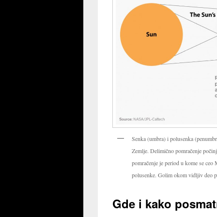
Senka (umbra) i polusenka (penumbr
Zemlje. Delimično pomračenje počinj
pomračenje je period u kome se ceo M
polusenke. Golim okom vidljiv deo p
Gde i kako posmat