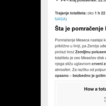
Trajanje totaliteta:
oko
1 h 22
NASA
)
Šta je pomračenje
Pomračenje Meseca nastaje 
približno u liniji, pa Zemlja
prolazi kroz
Zemljinu poluse
totalitetu je ceo Mesečev disk
njega stižu uglavnom
crveni z
atmosferi. Za razliku od pot
opasno
–
bezbedno je goli