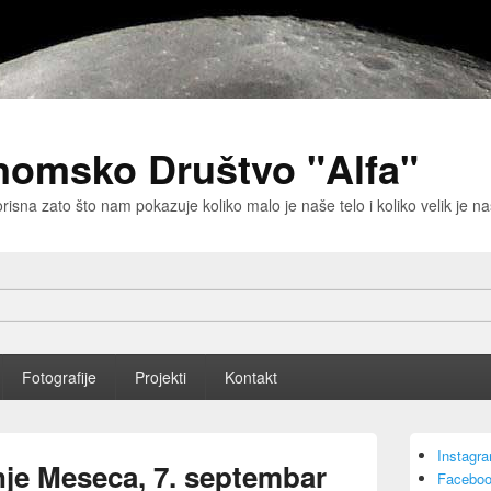
nomsko Društvo "Alfa"
risna zato što nam pokazuje koliko malo je naše telo i koliko velik je 
Fotografije
Projekti
Kontakt
Primary
Instagr
Sidebar
je Meseca, 7. septembar
Faceboo
Widget