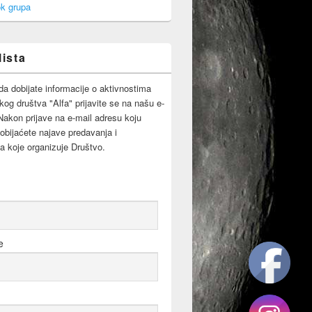
k grupa
lista
da dobijate informacije o aktivnostima
og društva "Alfa" prijavite se na našu e-
 Nakon prijave na e-mail adresu koju
obijaćete najave predavanja i
a koje organizuje Društvo.
e