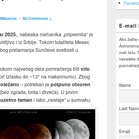
Area
Faceboo
 Milosevic
—
No Comments ↓
E-mail 
ar 2025.
, nebeska mehanika „pripremila” je
Ako želite 
idljivo i iz Srbije. Tokom totaliteta Mesec
Astronomsk
bog prelamanja Sunčeve svetlosti u
mail listu.
navedete d
posmatranj
tokom najvećeg dela pomračenja biti
vrlo
pri izlasku do ~13° na maksimumu). Zbog
 otežano
– potreban je
potpuno otvoren
Name
(bez zgrada, brda i drveća). U prvim
zuzetno taman
i lako „nestaje” u sumraku.
Last Nam
Email