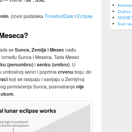
Astrono
Društvo 
 min
. (izvor podataka
TimeAndDate
i
Eclipse
SEENE
Svet na
 Meseca?
kada se
Sunce, Zemlja i Mesec
nađu
 uđe između Sunca i Meseca. Tada Mesec
nku (penumbru)
i
senku (umbru)
. U
 u umbralnoj senci i poprima
crvenu
boju: do
raci
koji se rasipaju i savijaju u Zemljinoj
punog pomračenja Sunca, posmatranje
nije
m okom
.