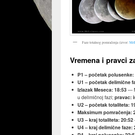
Faze totalnog pomračenja (izvor:
MrE
Vremena i pravci z
P1 – početak polusenke:
U1 – početak delimične f
Izlazak Meseca:
18:53
— M
u delimičnoj fazi;
pravac: i
U2 – početak totaliteta:
1
Maksimum pomračenja:
U3 – kraj totaliteta:
20:52
U4 – kraj delimične faze:
P4 – kraj polusenke:
22:5