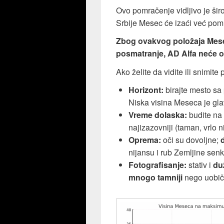
Ovo pomračenje vidljivo je širo
Srbije Mesec će izaći već pom
Zbog ovakvog položaja Mesec
posmatranje, AD Alfa neće o
Ako želite da vidite ili snimi
Horizont:
birajte mesto sa
Niska visina Meseca je gl
Vreme dolaska:
budite na 
najizazovniji (taman, vrlo n
Oprema:
oči su dovoljne;
nijansu i rub Zemljine senk
Fotografisanje:
stativ i
du
mnogo tamniji
nego uobič