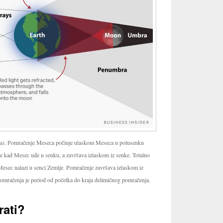
a). Pomračenje Meseca počinje ulaskom Meseca u polusenku
e kad Mesec uđe u senku, a završava izlaskom iz senke. Totalno
esec nalazi u senci Zemlje. Pomračenje završava izlaskom iz
omračenja je period od početka do kraja delimičnog pomračenja.
rati?