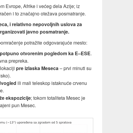
m Evrope, Afrike i većeg dela Azije; iz
račen i to značajno otežava posmatranje.
a, i relativno nepovoljnih uslova za
rganizovati javno posmatranje.
te pomračenje potražite odgovarajuće mesto:
potpuno otvorenim pogledom ka E–ESE
.
avna prepreka.
lokaciji
pre izlaska Meseca
– prvi minuti su
isko).
dvogled
ili mali teleskop istaknuće crvenu
e.
že ekspozicije
; tokom totaliteta Mesec je
ajeni pun Mesec.