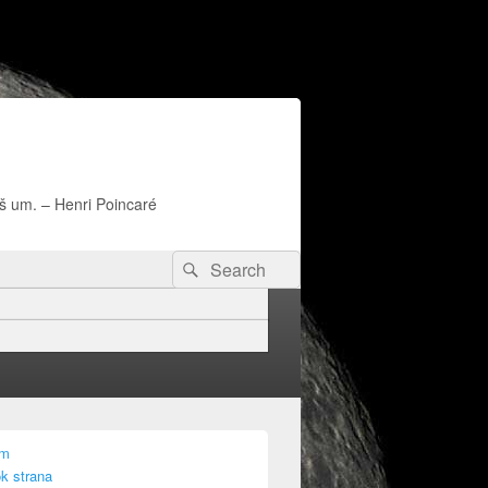
naš um. – Henri Poincaré
Search
Search
for:
am
k strana