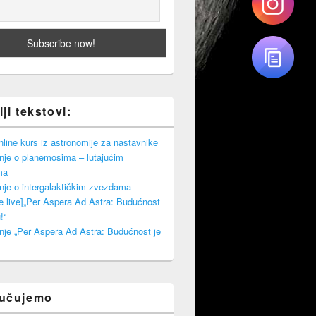
ji tekstovi:
ine kurs iz astronomije za nastavnike
nje o planemosima – lutajućim
ma
nje o intergalaktičkim zvezdama
e live]„Per Aspera Ad Astra: Budućnost
!“
nje „Per Aspera Ad Astra: Budućnost je
ručujemo