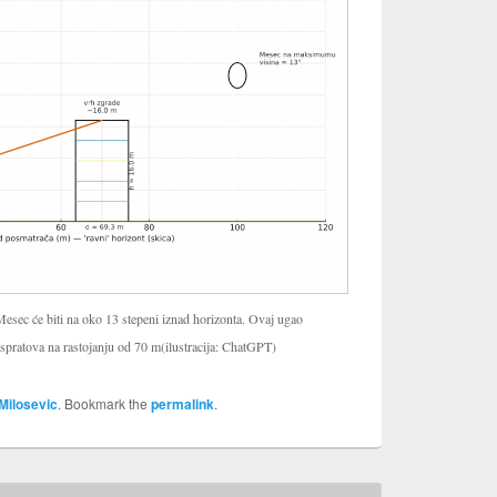
ec će biti na oko 13 stepeni iznad horizonta. Ovaj ugao
 spratova na rastojanju od 70 m(ilustracija: ChatGPT)
Milosevic
. Bookmark the
permalink
.