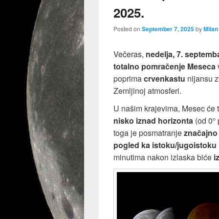
2025.
Posted on
September 7, 2025
by
Milan
Večeras,
nedelja, 7. septemb
totalno pomračenje Meseca
v
poprima
crvenkastu
nijansu z
Zemljinoj atmosferi.
U našim krajevima, Mesec će 
nisko iznad horizonta
(od 0° 
toga je posmatranje
značajno
pogled ka istoku/jugoistoku
minutima nakon izlaska biće
i