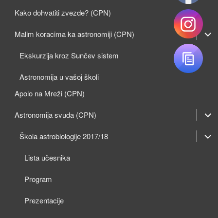
Kako dohvatiti zvezde? (CPN)
expan
Malim koracima ka astronomiji (CPN)
child
Ekskurzija kroz Sunčev sistem
menu
Astronomija u vašoj školi
Apolo na Mreži (CPN)
expan
Astronomija svuda (CPN)
child
expan
expan
Škola astrobiologije 2017/18
menu
child
child
Lista učesnika
menu
menu
Program
Prezentacije