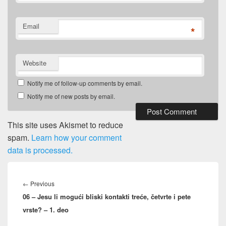
Email
*
Website
Notify me of follow-up comments by email.
Notify me of new posts by email.
This site uses Akismet to reduce
spam.
Learn how your comment
data is processed.
Post
navigation
Previous
←
Previous
06 – Jesu li mogući bliski kontakti treće, četvrte i pete
post:
vrste? – 1. deo