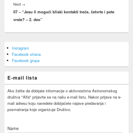
Next
Next
→
07 – “Jesu li mogući bliski kontakti treće, četvrte i pete
post:
vrste? – 2. deo”
Primary
Instagram
Sidebar
Facebook strana
Widget
Area
Facebook grupa
E-mail lista
Ako želite da dobijate informacije o aktivnostima Astronomskog
društva "Alfa" prijavite se na našu e-mail listu. Nakon prijave na e-
mail adresu koju navedete dobijaćete najave predavanja i
posmatranja koje organizuje Društvo.
Name