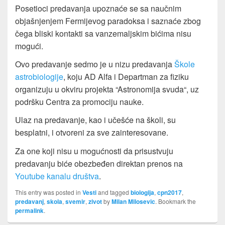
Posetioci predavanja upoznaće se sa naučnim
objašnjenjem Fermijevog paradoksa i saznaće zbog
čega bliski kontakti sa vanzemaljskim bićima nisu
mogući.
Ovo predavanje sedmo je u nizu predavanja
Škole
astrobiologije
, koju AD Alfa i Departman za fiziku
organizuju u okviru projekta “Astronomija svuda“, uz
podršku Centra za promociju nauke.
Ulaz na predavanje, kao i učešće na školi, su
besplatni, i otvoreni za sve zainteresovane.
Za one koji nisu u mogućnosti da prisustvuju
predavanju biće obezbeđen direktan prenos na
Youtube kanalu društva
.
This entry was posted in
Vesti
and tagged
biologija
,
cpn2017
,
predavanj
,
skola
,
svemir
,
zivot
by
Milan Milosevic
. Bookmark the
permalink
.