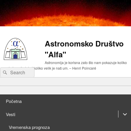
Astronomsko Društvo
"Alfa"
Astronomija je korisna zato što nam pokazuje koliko
malo je naše telo i koliko velik je naš um. – Henri Poincaré
Search
Search
for:
Primary
Skip
menu
to
Skip
primary
to
Početna
content
secondary
content
expan
Vesti
child
expan
Vremenska prognoza
menu