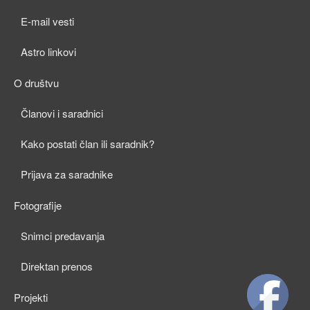
child
E-mail vesti
menu
Astro linkovi
O društvu
expan
Članovi i saradnici
child
Kako postati član ili saradnik?
menu
Prijava za saradnike
Fotografije
expan
Snimci predavanja
child
Direktan prenos
menu
Projekti