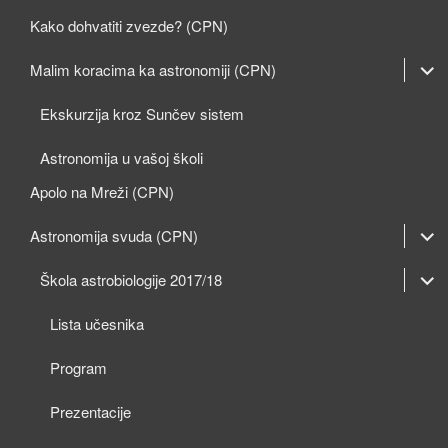
Kako dohvatiti zvezde? (CPN)
expan
Malim koracima ka astronomiji (CPN)
child
Ekskurzija kroz Sunčev sistem
menu
Astronomija u vašoj školi
Apolo na Mreži (CPN)
expan
Astronomija svuda (CPN)
child
expan
expan
Škola astrobiologije 2017/18
menu
child
child
Lista učesnika
menu
menu
Program
Prezentacije