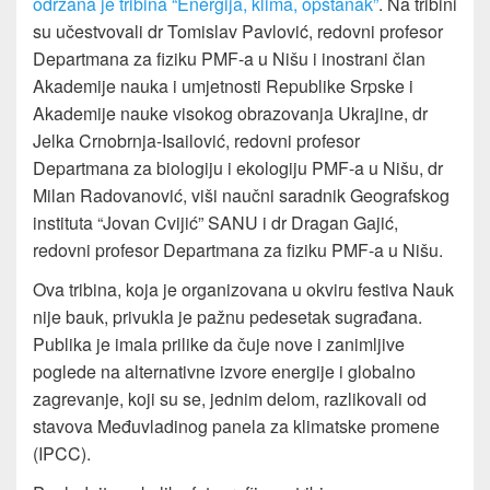
održana je tribina “Energija, klima, opstanak”
. Na tribini
su učestvovali dr Tomislav Pavlović, redovni profesor
Departmana za fiziku PMF-a u Nišu i inostrani član
Akademije nauka i umjetnosti Republike Srpske i
Akademije nauke visokog obrazovanja Ukrajine, dr
Jelka Crnobrnja-Isailović, redovni profesor
Departmana za biologiju i ekologiju PMF-a u Nišu, dr
Milan Radovanović, viši naučni saradnik Geografskog
instituta “Jovan Cvijić” SANU i dr Dragan Gajić,
redovni profesor Departmana za fiziku PMF-a u Nišu.
Ova tribina, koja je organizovana u okviru festiva Nauk
nije bauk, privukla je pažnu pedesetak sugrađana.
Publika je imala prilike da čuje nove i zanimljive
poglede na alternativne izvore energije i globalno
zagrevanje, koji su se, jednim delom, razlikovali od
stavova Međuvladinog panela za klimatske promene
(IPCC).