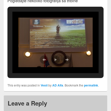
Pogledajte nekoliko fotografija sa tribine
This entry was posted in
Vesti
by
AD Alfa
. Bookmark the
permalink
.
Leave a Reply