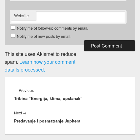
Website
Notify me of follow-up comments by email.
Notify me of new posts by email.
This site uses Akismet to reduce
spam.
Learn how your comment
data is processed.
Post
navigation
Previous
←
Previous
Tribina “Energija, klima, opstanak”
post:
Next
Next
→
Predavanje i posmatranje Jupitera
post: