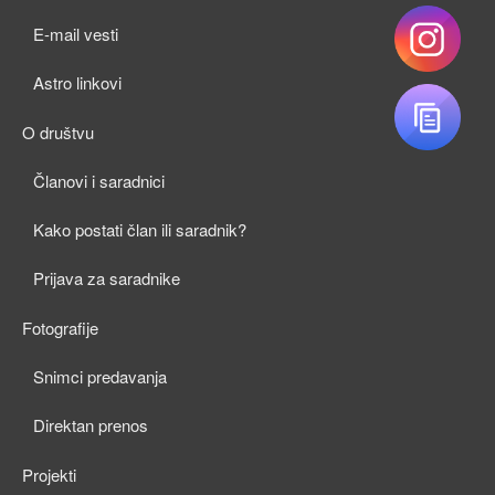
child
E-mail vesti
menu
Astro linkovi
O društvu
expan
Članovi i saradnici
child
Kako postati član ili saradnik?
menu
Prijava za saradnike
Fotografije
expan
Snimci predavanja
child
Direktan prenos
menu
Projekti