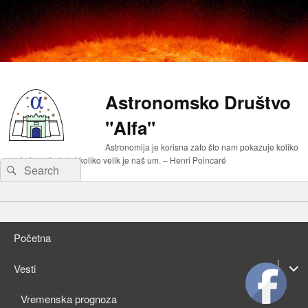
Astronomsko Društvo
"Alfa"
Astronomija je korisna zato što nam pokazuje koliko
malo je naše telo i koliko velik je naš um. – Henri Poincaré
Search
Search
for:
Primary
Skip
menu
to
Skip
primary
to
Početna
content
secondary
content
expan
Vesti
child
expan
Vremenska prognoza
menu