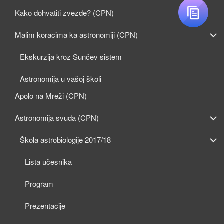
Kako dohvatiti zvezde? (CPN)
expan
Malim koracima ka astronomiji (CPN)
child
Ekskurzija kroz Sunčev sistem
menu
Astronomija u vašoj školi
Apolo na Mreži (CPN)
expan
Astronomija svuda (CPN)
child
expan
expan
Škola astrobiologije 2017/18
menu
child
child
Lista učesnika
menu
menu
Program
Prezentacije