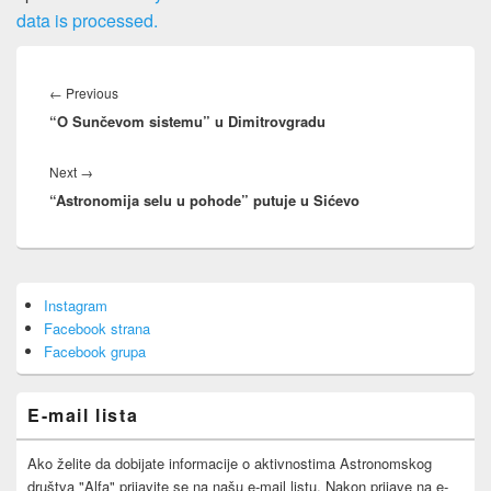
data is processed.
Post
navigation
Previous
←
Previous
“O Sunčevom sistemu” u Dimitrovgradu
post:
Next
Next
→
“Astronomija selu u pohode” putuje u Sićevo
post:
Primary
Instagram
Sidebar
Facebook strana
Widget
Area
Facebook grupa
E-mail lista
Ako želite da dobijate informacije o aktivnostima Astronomskog
društva "Alfa" prijavite se na našu e-mail listu. Nakon prijave na e-