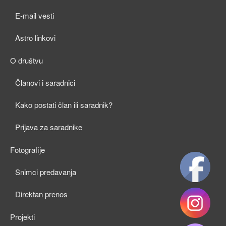
child
E-mail vesti
menu
Astro linkovi
O društvu
expan
Članovi i saradnici
child
Kako postati član ili saradnik?
menu
Prijava za saradnike
Fotografije
expan
Snimci predavanja
child
Direktan prenos
menu
Projekti