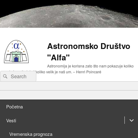
Astronomsko Društvo
"Alfa"
Astronomija je korisna zato što nam pokazuje koliko
malo je naše telo i koliko velik je naš um. – Henri Poincaré
Search
Search
for:
Primary
Skip
menu
to
Skip
primary
to
Početna
content
secondary
content
expan
Vesti
child
expan
Vremenska prognoza
menu