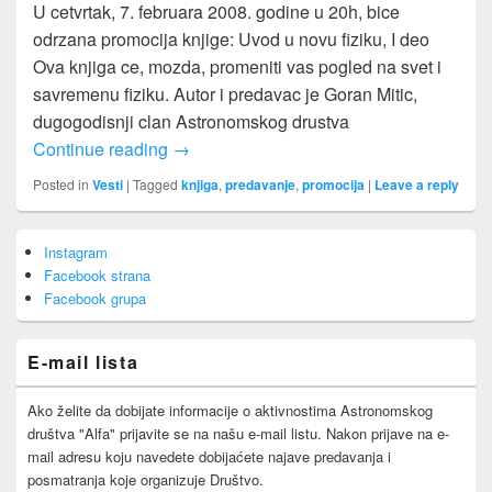
U cetvrtak, 7. februara 2008. godine u 20h, bice
odrzana promocija knjige: Uvod u novu fiziku, I deo
Ova knjiga ce, mozda, promeniti vas pogled na svet i
savremenu fiziku. Autor i predavac je Goran Mitic,
dugogodisnji clan Astronomskog drustva
Promocija knjige – Uvod u novu fiziku
Continue reading
→
Posted in
Vesti
|
Tagged
knjiga
,
predavanje
,
promocija
|
Leave a reply
Primary
Instagram
Sidebar
Facebook strana
Widget
Area
Facebook grupa
E-mail lista
Ako želite da dobijate informacije o aktivnostima Astronomskog
društva "Alfa" prijavite se na našu e-mail listu. Nakon prijave na e-
mail adresu koju navedete dobijaćete najave predavanja i
posmatranja koje organizuje Društvo.