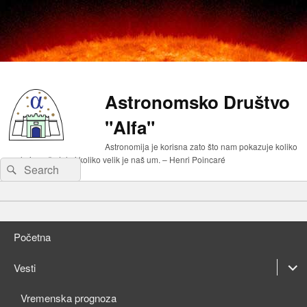
Astronomsko Društvo
"Alfa"
Astronomija je korisna zato što nam pokazuje koliko
malo je naše telo i koliko velik je naš um. – Henri Poincaré
Search
Search
for:
Primary
Skip
menu
to
Skip
primary
to
Početna
content
secondary
content
expan
Vesti
child
expan
Vremenska prognoza
menu