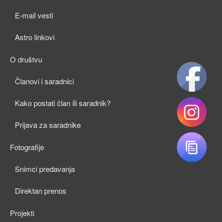
child
E-mail vesti
menu
Astro linkovi
O društvu
expan
Članovi i saradnici
child
Kako postati član ili saradnik?
menu
Prijava za saradnike
Fotografije
expan
Snimci predavanja
child
Direktan prenos
menu
Projekti