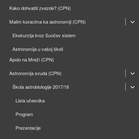
Kako dohvatiti zvezde? (CPN)
expan
Malim koracima ka astronomiji (CPN)
child
Ekskurzija kroz Sunčev sistem
menu
Astronomija u vašoj školi
Apolo na Mreži (CPN)
expan
Astronomija svuda (CPN)
child
expan
expan
Škola astrobiologije 2017/18
menu
child
child
Lista učesnika
menu
menu
Program
Prezentacije