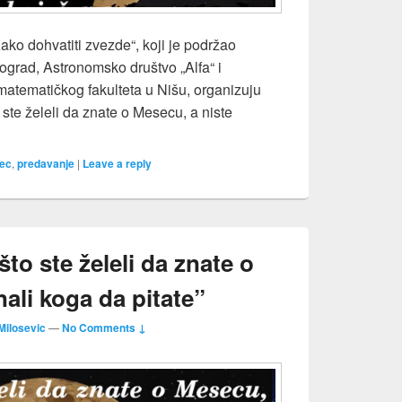
Kako dohvatiti zvezde“, koji je podržao
grad, Astronomsko društvo „Alfa“ i
matematičkog fakulteta u Nišu, organizuju
ste želeli da znate o Mesecu, a niste
edavanja “Ono što ste želeli da znate o Mesecu, a niste znali ko
ec
,
predavanje
|
Leave a reply
to ste želeli da znate o
nali koga da pitate”
Milosevic
—
No Comments ↓