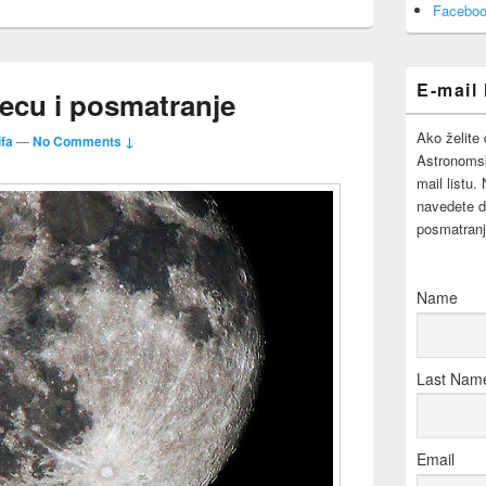
Area
Faceboo
E-mail 
ecu i posmatranje
Ako želite 
fa
—
No Comments ↓
Astronomsk
mail listu.
navedete d
posmatranj
Name
Last Nam
Email