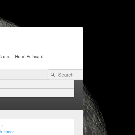
naš um. – Henri Poincaré
Search
Search
for:
am
k strana