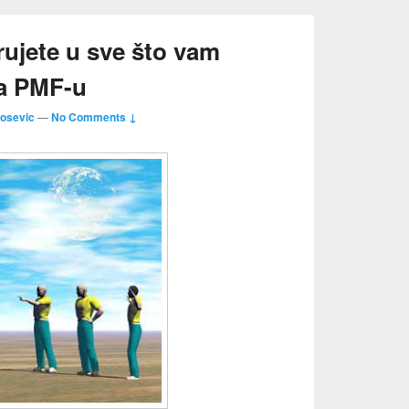
erujete u sve što vam
na PMF-u
losevic
—
No Comments ↓