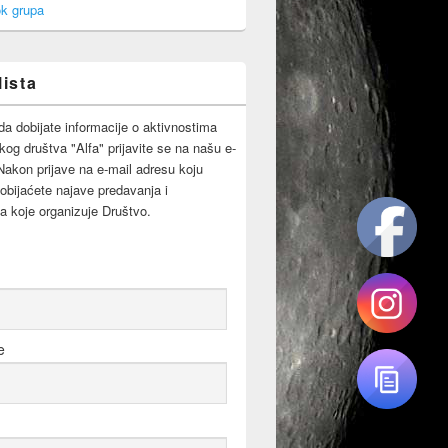
k grupa
lista
da dobijate informacije o aktivnostima
og društva "Alfa" prijavite se na našu e-
 Nakon prijave na e-mail adresu koju
obijaćete najave predavanja i
a koje organizuje Društvo.
e