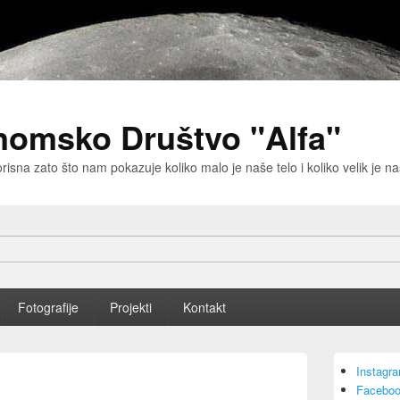
nomsko Društvo "Alfa"
risna zato što nam pokazuje koliko malo je naše telo i koliko velik je 
Fotografije
Projekti
Kontakt
Primary
Instagr
Sidebar
C
Faceboo
Widget