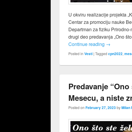
U okviru realizacije projekta „
Centar za promociju nauke Beo
Departman za fiziku Prirodno-
drugi deo predavanja „Ono što 
Drugi deo pr
Continue reading
→
Posted in
Vesti
|
Tagged
cpn2022
,
mes
Predavanje “Ono š
Mesecu, a niste z
Posted on
February 27, 2023
by
Milan 