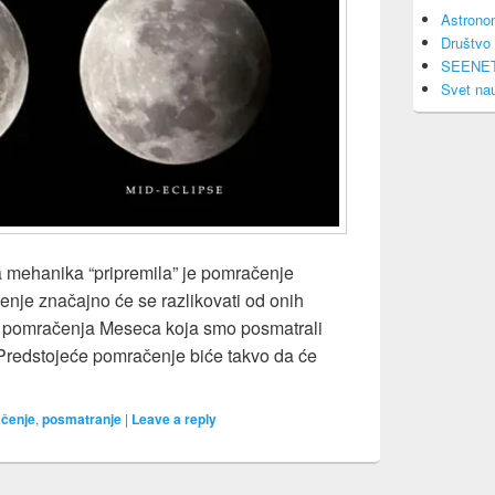
Astrono
Društvo 
SEENE
Svet na
a mehanika “pripremila” je pomračenje
je značajno će se razlikovati od onih
nih pomračenja Meseca koja smo posmatrali
Predstojeće pomračenje biće takvo da će
ačenje Meseca polusenkom (5. maj 2023)
čenje
,
posmatranje
|
Leave a reply