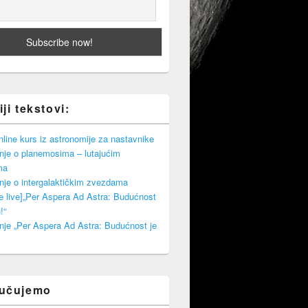
ji tekstovi:
ine kurs iz astronomije za nastavnike
nje o planemosima – lutajućim
ma
nje o intergalaktičkim zvezdama
e live]„Per Aspera Ad Astra: Budućnost
!“
nje „Per Aspera Ad Astra: Budućnost je
ručujemo