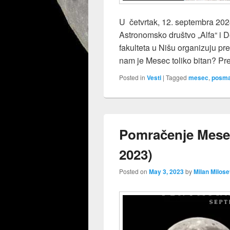
U četvrtak, 12. septembra 202
Astronomsko društvo „Alfa“ i 
fakulteta u Nišu organizuju pre
nam je Mesec toliko bitan? P
Posted in
Vesti
|
Tagged
mesec
,
posma
Pomračenje Mese
2023)
Posted on
May 3, 2023
by
Milan Milose