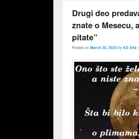
Drugi deo predava
znate o Mesecu, a
pitate”
Posted on
March 20, 2023
by
AD Alfa