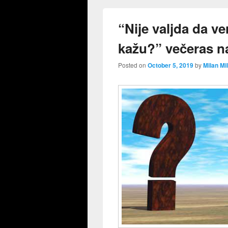
“Nije valjda da v
kažu?” večeras 
Posted on
October 5, 2019
by
Milan Mi