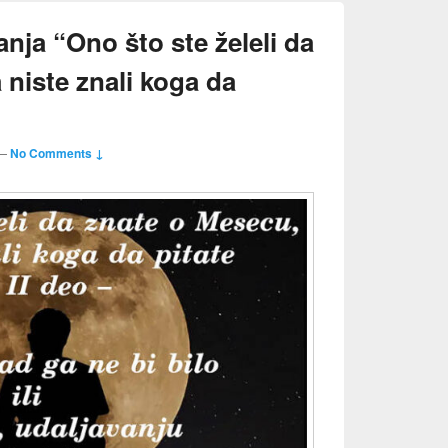
nja “Ono što ste želeli da
 niste znali koga da
—
No Comments ↓