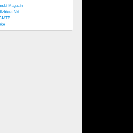
mski Magazin
fizičara Niš
T-MTP
uke