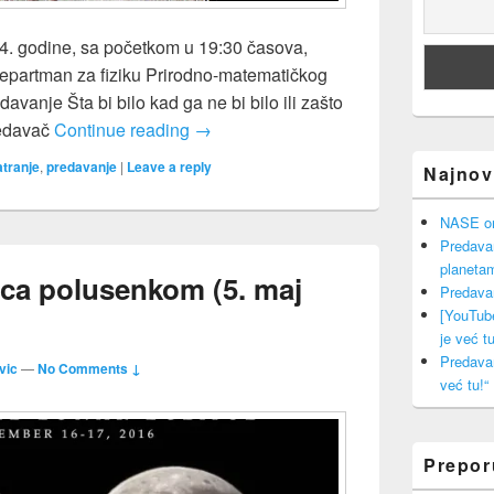
4. godine, sa početkom u 19:30 časova,
Departman za fiziku Prirodno-matematičkog
davanje Šta bi bilo kad ga ne bi bilo ili zašto
Predavanje o Mesecu i posmatranje
redavač
Continue reading
→
tranje
,
predavanje
|
Leave a reply
Najnovi
NASE onl
Predava
planeta
ca polusenkom (5. maj
Predava
[YouTub
je već tu
Predava
vic
—
No Comments ↓
već tu!“
Prepo