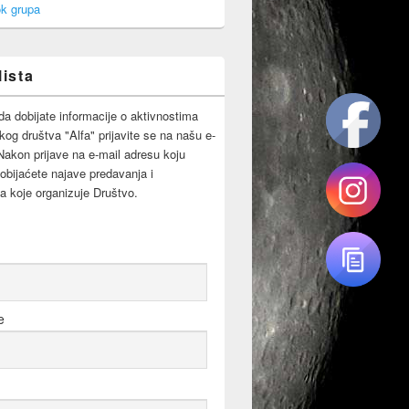
k grupa
lista
da dobijate informacije o aktivnostima
og društva "Alfa" prijavite se na našu e-
 Nakon prijave na e-mail adresu koju
obijaćete najave predavanja i
a koje organizuje Društvo.
e