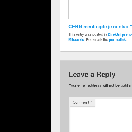
CERN mesto gde je nastao “
This entry was posted in
Direktni preno
Milosevic
. Bookmark the
permalink
.
Leave a Reply
Your email address will not be publis
Comment
*