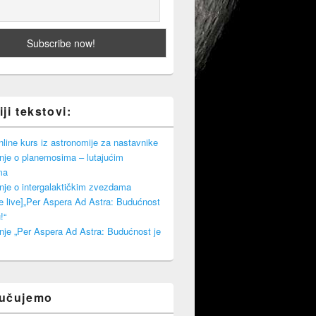
ji tekstovi:
ine kurs iz astronomije za nastavnike
nje o planemosima – lutajućim
ma
nje o intergalaktičkim zvezdama
e live]„Per Aspera Ad Astra: Budućnost
!“
nje „Per Aspera Ad Astra: Budućnost je
ručujemo