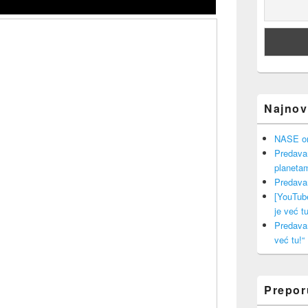
Najnovi
NASE onl
Predava
planeta
Predava
[YouTub
je već tu
Predava
već tu!“
Prepo