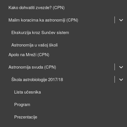
Kako dohvatiti zvezde? (CPN)
expan
Malim koracima ka astronomiji (CPN)
child
Ekskurzija kroz Sunčev sistem
menu
Astronomija u vašoj školi
Apolo na Mreži (CPN)
expan
Astronomija svuda (CPN)
child
expan
expan
Škola astrobiologije 2017/18
menu
child
child
Lista učesnika
menu
menu
Program
Prezentacije