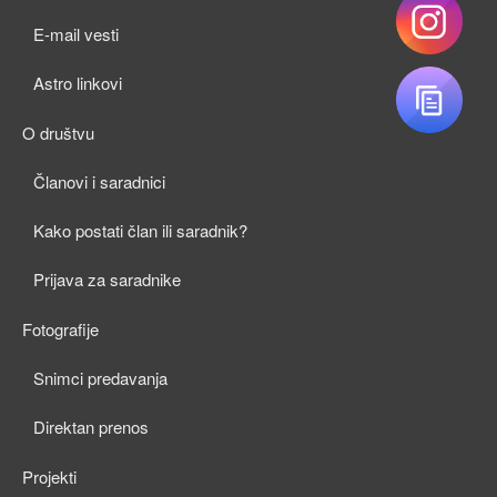
child
E-mail vesti
menu
Astro linkovi
O društvu
expan
Članovi i saradnici
child
Kako postati član ili saradnik?
menu
Prijava za saradnike
Fotografije
expan
Snimci predavanja
child
Direktan prenos
menu
Projekti