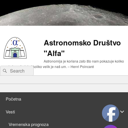
Astronomsko Društvo
"Alfa"
Astronomija je korisna zato što nam pokazuje koliko
malo je naše telo i koliko velik je naš um. – Henri Poincaré
Search
Search
for:
Primary
Skip
menu
to
Skip
primary
to
Početna
content
secondary
content
expan
Vesti
child
expan
Vremenska prognoza
menu