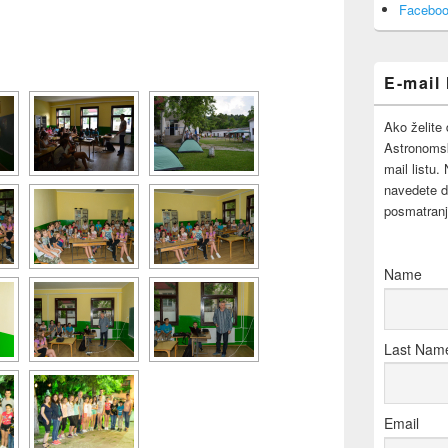
Area
Faceboo
E-mail 
Ako želite 
Astronomsk
mail listu.
navedete d
posmatranj
Name
Last Nam
Email