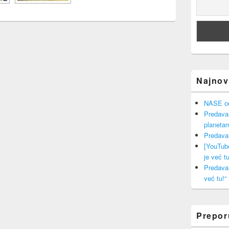
Najnovi
NASE onl
Predava
planeta
Predava
[YouTub
je već tu
Predava
već tu!“
Prepo