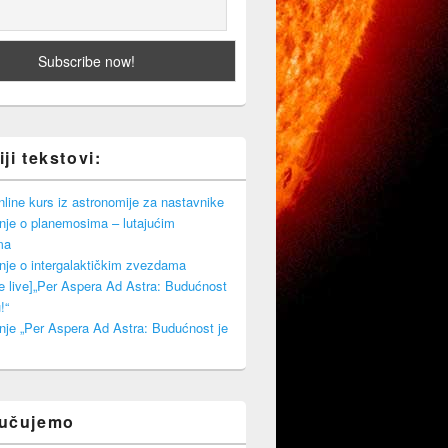
ji tekstovi:
ine kurs iz astronomije za nastavnike
nje o planemosima – lutajućim
ma
nje o intergalaktičkim zvezdama
e live]„Per Aspera Ad Astra: Budućnost
!“
nje „Per Aspera Ad Astra: Budućnost je
ručujemo