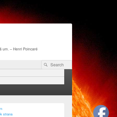
naš um. – Henri Poincaré
Search
Search
for:
am
k strana