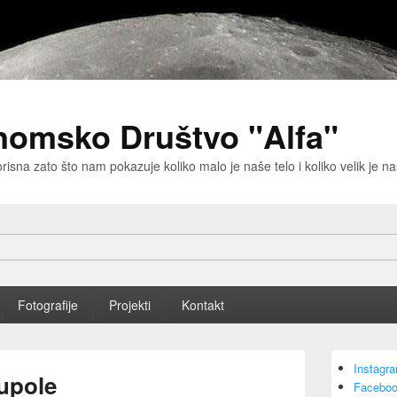
nomsko Društvo "Alfa"
risna zato što nam pokazuje koliko malo je naše telo i koliko velik je 
Fotografije
Projekti
Kontakt
Primary
Instagr
Sidebar
kupole
Faceboo
Widget