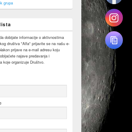
k grupa
lista
da dobijate informacije o aktivnostima
og društva "Alfa" prijavite se na našu e-
 Nakon prijave na e-mail adresu koju
obijaćete najave predavanja i
a koje organizuje Društvo.
e