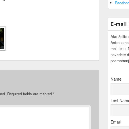
Area
Faceboo
E-mail 
Ako želite 
Astronomsk
mail listu.
navedete d
posmatranj
Name
hed.
Required fields are marked
*
Last Nam
Email