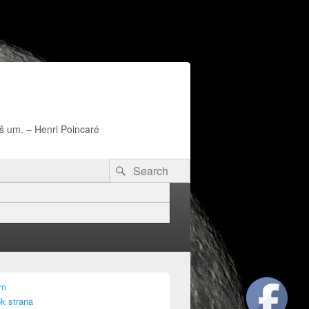
naš um. – Henri Poincaré
Search
Search
for:
am
k strana