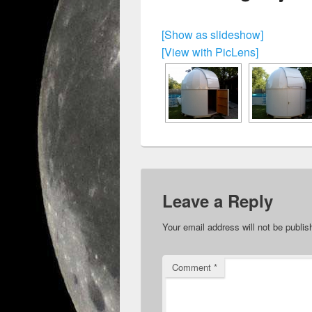
[Show as slideshow]
[View with PicLens]
Leave a Reply
Your email address will not be publis
Comment
*