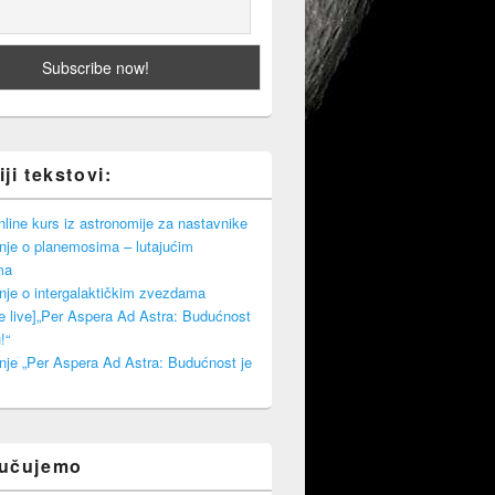
ji tekstovi:
ine kurs iz astronomije za nastavnike
nje o planemosima – lutajućim
ma
nje o intergalaktičkim zvezdama
e live]„Per Aspera Ad Astra: Budućnost
!“
nje „Per Aspera Ad Astra: Budućnost je
ručujemo