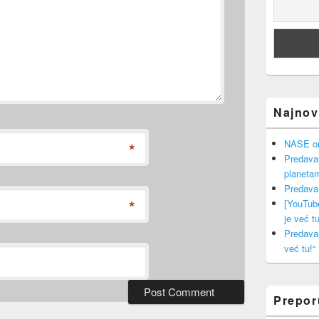
Najnovi
NASE onl
*
Predava
planeta
Predava
*
[YouTub
je već tu
Predava
već tu!“
Prepo