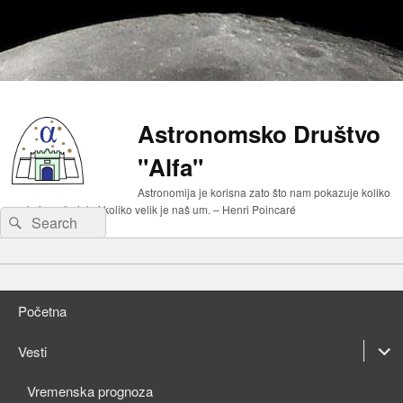
Astronomsko Društvo
"Alfa"
Astronomija je korisna zato što nam pokazuje koliko
malo je naše telo i koliko velik je naš um. – Henri Poincaré
Search
Search
for:
Primary
Skip
menu
to
Skip
primary
to
Početna
content
secondary
content
expan
Vesti
child
expan
Vremenska prognoza
menu