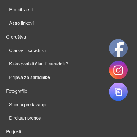
child
E-mail vesti
menu
Astro linkovi
O društvu
expan
Članovi i saradnici
child
Kako postati član ili saradnik?
menu
Prijava za saradnike
Fotografije
expan
Snimci predavanja
child
Direktan prenos
menu
Projekti