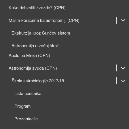
Kako dohvatiti zvezde? (CPN)
expan
Malim koracima ka astronomiji (CPN)
child
Ekskurzija kroz Sunčev sistem
menu
Astronomija u vašoj školi
Apolo na Mreži (CPN)
expan
Astronomija svuda (CPN)
child
expan
expan
Škola astrobiologije 2017/18
menu
child
child
Lista učesnika
menu
menu
Program
Prezentacije