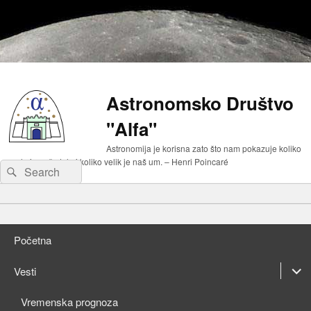
Astronomsko Društvo
"Alfa"
Astronomija je korisna zato što nam pokazuje koliko
malo je naše telo i koliko velik je naš um. – Henri Poincaré
Search
Search
for:
Primary
Skip
menu
to
Skip
primary
to
Početna
content
secondary
content
expan
Vesti
child
expan
Vremenska prognoza
menu