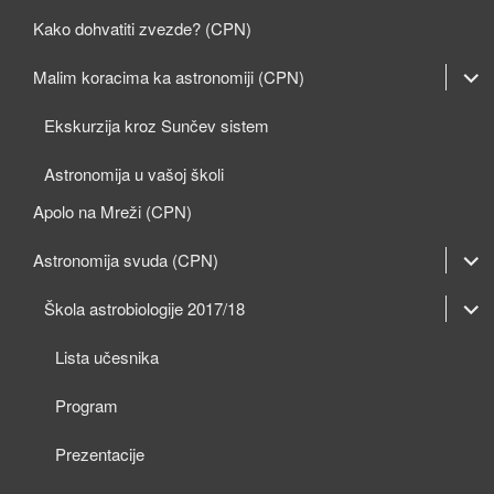
Kako dohvatiti zvezde? (CPN)
expan
Malim koracima ka astronomiji (CPN)
child
Ekskurzija kroz Sunčev sistem
menu
Astronomija u vašoj školi
Apolo na Mreži (CPN)
expan
Astronomija svuda (CPN)
child
expan
expan
Škola astrobiologije 2017/18
menu
child
child
Lista učesnika
menu
menu
Program
Prezentacije