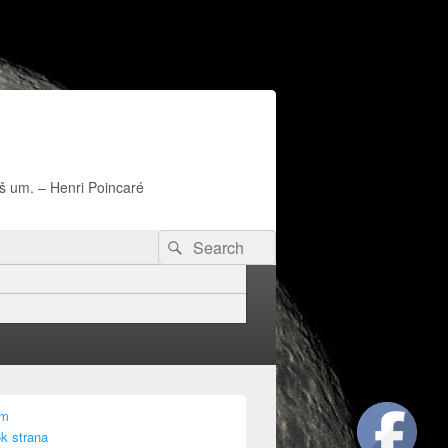
naš um. – Henri Poincaré
Search
Search
for:
am
k strana