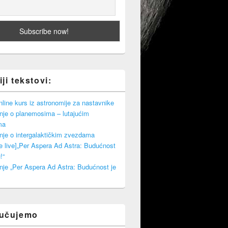
ji tekstovi:
ine kurs iz astronomije za nastavnike
nje o planemosima – lutajućim
ma
nje o intergalaktičkim zvezdama
e live]„Per Aspera Ad Astra: Budućnost
!“
nje „Per Aspera Ad Astra: Budućnost je
ručujemo