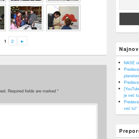
2
►
1
Najnovi
NASE onl
Predava
planeta
Predava
[YouTub
hed.
Required fields are marked
*
je već tu
Predava
već tu!“
Prepo