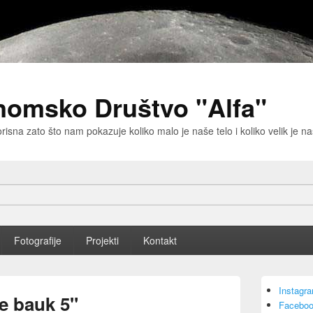
nomsko Društvo "Alfa"
risna zato što nam pokazuje koliko malo je naše telo i koliko velik je 
Fotografije
Projekti
Kontakt
Primary
Instagr
Sidebar
je bauk 5"
Faceboo
Widget