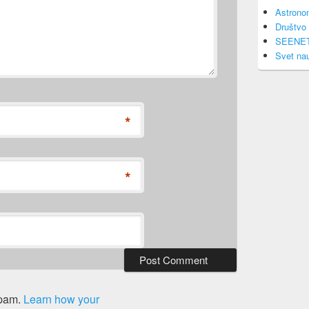
Astrono
Društvo 
SEENE
Svet na
*
*
spam.
Learn how your