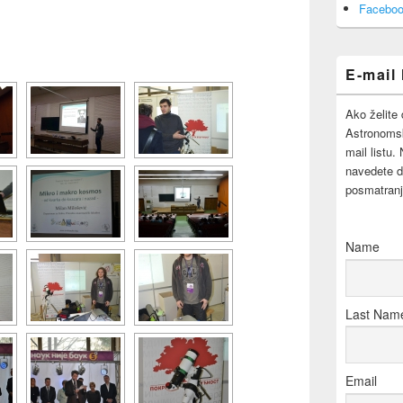
Area
Faceboo
E-mail 
Ako želite 
Astronomsk
mail listu.
navedete d
posmatranj
Name
Last Nam
Email