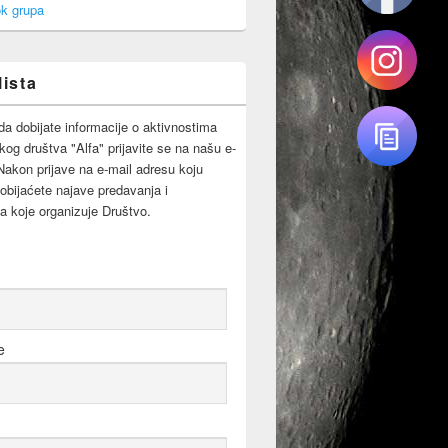
k grupa
lista
da dobijate informacije o aktivnostima
og društva "Alfa" prijavite se na našu e-
 Nakon prijave na e-mail adresu koju
obijaćete najave predavanja i
a koje organizuje Društvo.
e