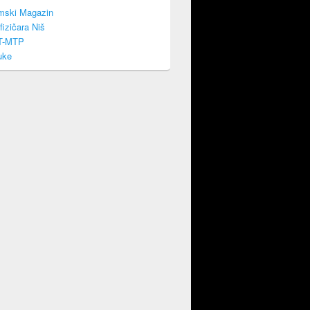
mski Magazin
fizičara Niš
T-MTP
uke