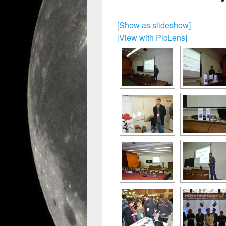
[Show as slideshow]
[View with PicLens]