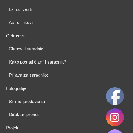
child
E-mail vesti
menu
Astro linkovi
O društvu
expan
Članovi i saradnici
child
Kako postati član ili saradnik?
menu
Prijava za saradnike
Fotografije
expan
Snimci predavanja
child
Direktan prenos
menu
Projekti