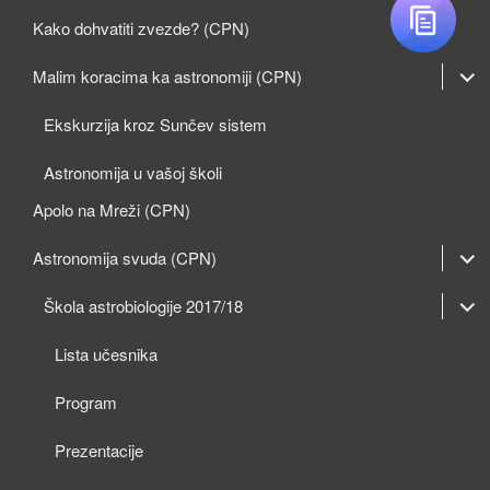
Kako dohvatiti zvezde? (CPN)
expan
Malim koracima ka astronomiji (CPN)
child
Ekskurzija kroz Sunčev sistem
menu
Astronomija u vašoj školi
Apolo na Mreži (CPN)
expan
Astronomija svuda (CPN)
child
expan
expan
Škola astrobiologije 2017/18
menu
child
child
Lista učesnika
menu
menu
Program
Prezentacije