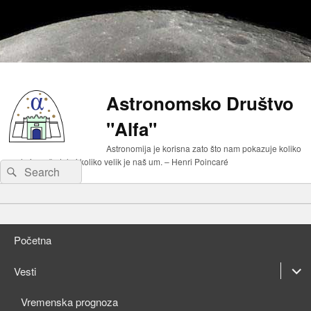
Astronomsko Društvo
"Alfa"
Astronomija je korisna zato što nam pokazuje koliko
malo je naše telo i koliko velik je naš um. – Henri Poincaré
Search
Search
for:
Primary
Skip
menu
to
Skip
primary
to
Početna
content
secondary
content
expan
Vesti
child
expan
Vremenska prognoza
menu